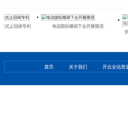
流式止回阀专利
电动国标蝶阀下业开展猜测
伊
首页
关于我们
开云全站登