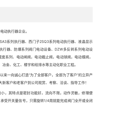
牌电动执行器企业。
A3系列执行器、西门子2SQ3系列电动执行器、液晶显示
执行器、防爆系列阀门电动设备、DZW多反转系列电动设
成套系列、电动闸阀，电动截止阀，电动球阀，电动蝶阀，
、冶金、化工、楼宇和给排水等主动化职业工程。
以来一向诚心打造“为了全部客户，全部为了客户”的立异产
大新客户和老客户到公司观赏、考察、洽谈、指导工作！
小，其特点是密封功能好，流向不限，动作灵敏，修理便
承受开关量信号，只需旋转1/4周就能完成阀门全开或全闭