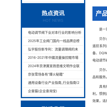
热点资讯
产
HOT NEWS
是一家业
电动调节阀下业对本行业的影响分析
贝尔企业
2025年工业阀门国内一线品牌总榜单前十名
遥控系列
弘宇股份新专利：流量调理阀的未来已来过滤与调理两层护航！
备、DQ
2016-2021年中國流量操控閥市場远景及融資戰略咨詢報告
电动调节
2024年京津冀宣扬思维文明作业联席会议在津举行
贝尔人一
京张雪场各有“爆火秘籍”
品和服务
通用设备行业产业指南_行业指南(2)_前瞻 - 前瞻网
具有极优
企查猫(企业查询宝)
利，惯例
效果，适