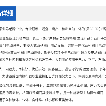
品详细
界老牌企业，专业研制、规划、出产、和出售为一体的“贝BEIER尔”
坐落江苏省中部、长江下游北岸的前史名城扬州 主流产品：西门子2S
阀门电动设备、非侵入式系列阀门电动设备、智能一体化系列阀门电动
W部分反转系列阀门电动设备、部分反转精小型电动执行器以及电动阀门
阀及各种控制箱系列等种类标准完全。大范围的应用于电力、钢厂、石油
向致力于“科技*、优质高效、顾客至上、遵信守约”的运营理念。多年
。为建设成国内执行器职业重振旧日光辉而努力奋斗。竭诚欢迎海内外广
的堵截功能，当阀全开时，其流路和管道内径根本相同，压力丢失极
运用的寿命长，相同口径阀门其流转才干 ，是一种旋转型主动操作阀门，
用于各种液体、气体、含纤维、细小颗粒浆类流体。