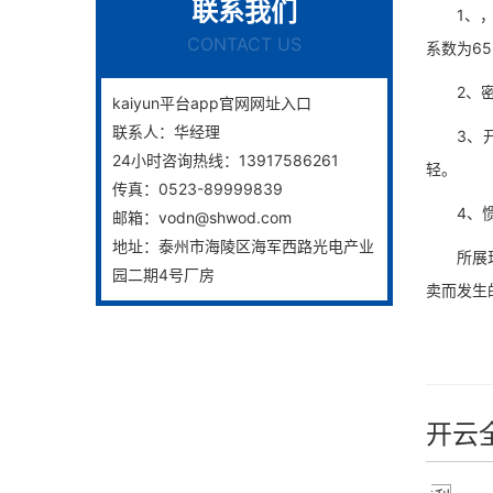
联系我们
1、，因
CONTACT US
系数为65
2、密封
kaiyun平台app官网网址入口
联系人：
华经理
3、开关
24小时咨询热线：
13917586261
轻。
传真：
0523-89999839
4、惯例
邮箱：
vodn@shwod.com
地址：
泰州市海陵区海军西路光电产业
所展现的
园二期4号厂房
卖而发生
开云