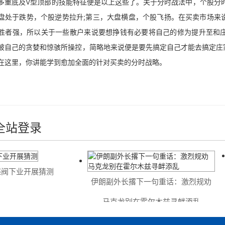
底及V型顶部的技能特征便是以上这些了。关于分时战法中，个股分时
盘处于跌势，个股逆势拉升;第三，大盘横盘，个股飞扬。在买卖市场来
胜者强，所以关于一些散户来说要想挣钱有必要将自己的修为提升至和
被自己的贪婪和惊骇所操控，简略地来说便是要先搞定自己才能去搞定庄
在这里，你讲能学到愈加全面的针对买卖的分时战略。
全站登录
阀下业开展猜测
伊朗副外长撂下一句重话：激烈规劝
马克龙别在霍尔木兹寻衅添乱