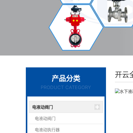
开云
产品分类
PRODUCT CATEGORY
电液动阀门
电液动阀门
电液动执行器