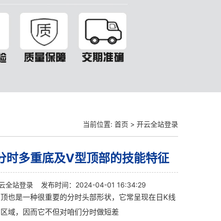
当前位置:
首页
>
开云全站登录
分时多重底及V型顶部的技能特征
云全站登录
发布时间：2024-04-01 16:34:29
肩顶也是一种很重要的分时头部形状，它常呈现在日K线
部区域，因而它不但对咱们分时做短差