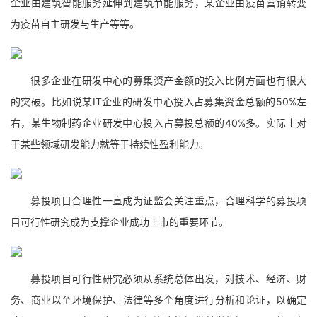
企业由建筑智能服务延伸到建筑节能服务，某企业由疫苗营销转变
为疫苗自主研发与生产等等。
很多企业在研发中心的募集资产金额的投入比例方面也有很大
的突破。比如说某IT企业的研发中心投入占募集资金总额的50%左
右，某生物制药企业研发中心投入占募投总额的40%多。实际上对
于某些领域研发能力就等于持续性盈利能力。
募投项目合理性一直成为证监会关注重点，合理科学的募投项
目可行性研究成为支撑企业成功上市的重要环节。
募投项目可行性研究必须从系统总体出发，对技术、经济、财
务、商业以至环境保护、法律等多个角度进行分析和论证，以确定