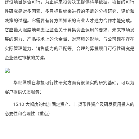
建设项目是否可行，为正确来投资决策提供科学依据。项目的可行
性研究是对多因素、多目标系统来进行的不断的分析研究、评价和
决策的过程。它需要有各方面知识的专业人才通力合作才能完成。
它应最大限度地考虑证监会关于募集资金运用的要求、未来市场发
展的潜力、产品技术上的含金量、对环境的影响、与公司现在存在
实际管理能力、销售能力的匹配等。合理的募投项目可行性研究是
企业通过审核的关键。
华经纵横在募投可行性研究方面有很坚实的研究基础，可以为
客户提供优质服务：
15.10 大幅度的增加固定资产、非货币性资产及研发费用投入的
必要性和合理性（重点）