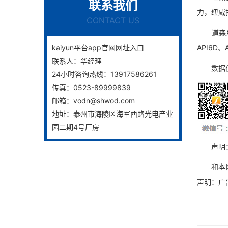
联系我们
力，纽威
CONTACT US
道森股份
kaiyun平台app官网网址入口
API6D、
联系人：
华经理
数据仅供
24小时咨询热线：
13917586261
传真：
0523-89999839
邮箱：
vodn@shwod.com
地址：
泰州市海陵区海军西路光电产业
园二期4号厂房
声明：本
和本网无
声明：广