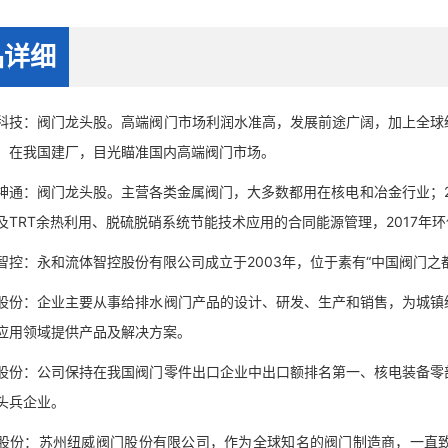
品详细
：阀门龙头股。高端阀门市场利润水准高，发展前途广阔，加上全球经
，在我国建厂，目光瞄准国内高端阀门市场。
：阀门龙头股。主营各类金属阀门，大多数都用在核电和冶金行业；201
及TRT余热利用、脱硫脱硝系统节能技术应用的合同能源管理，2017年环保业
：永和流体智控股份有限公司成立于2003年，位于素有“中国阀门之
：企业主要从事给排水阀门产品的设计、研发、生产和销售，为城镇给
应用领域提供产品及解决方案。
：公司保持在我国阀门零件出口企业中出口额排名第一、核电装备零部
头兵企业。
：苏州纽威阀门股份有限公司，作为全球知名的阀门制造商，一直致