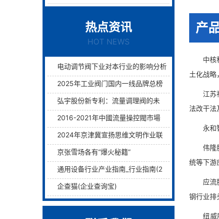
热点资讯
产
HOT NEWS
中核科技
电动调节阀下业对本行业的影响分析
土化战略
2025年工业阀门国内一线品牌总榜单前十名
江苏神通
弘宇股份新专利：流量调理阀的未来已来过滤与调理两层护航！
法改干法
2016-2021年中國流量操控閥市場远景及融資戰略咨詢報告
永和智控
2024年京津冀宣扬思维文明作业联席会议在津举行
伟隆股份
京张雪场各有“爆火秘籍”
统等下游
通用设备行业产业指南_行业指南(2)_前瞻 - 前瞻网
应流股份
企查猫(企业查询宝)
钢行业排
纽威股份