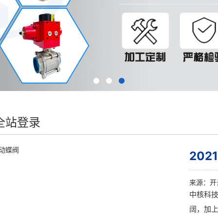
全站登录
20
来源：
开
中核科
阔，加