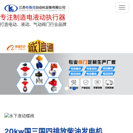
Toggl
navig
专注制造电液动执行器
打造电动、液动、气动阀门行业品牌
20kw国三国四排放柴油发电机