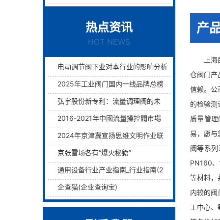
热点资讯
产
HOT NEWS
上海西布
电动调节阀下业对本行业的影响分析
仓阀门产
2025年工业阀门国内一线品牌总榜单前十名
信赖。公
弘宇股份新专利：流量调理阀的未来已来过滤与调理两层护航！
的检验测
2016-2021年中國流量操控閥市場远景及融資戰略咨詢報告
质量管理
易，愿与
2024年京津冀宣扬思维文明作业联席会议在津举行
阀等系列
京张雪场各有“爆火秘籍”
PN160
通用设备行业产业指南_行业指南(2)_前瞻 - 前瞻网
等材料，
企查猫(企业查询宝)
内较的阀
工中心、