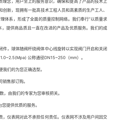
的质理念，用户至上的服务意识，确保和提高了产品的技术上
和创新，现拥有一批高技术工程人员和高素质的生产工人、
管理体系，形成了全面的质量控制网络。我们奉行“以质量求
本，提供商品质且一直在改进的产品及优质服务。我们的成
件，球体随阀杆绕阀体中心线旋转以实现阀门开启和关闭
.5(Mpa) 公称通径DN15~250（mm）。
便我们的为您正确选型。
司销售部订购。
数，由我们的专家为您审核把关。
为您提供优质的服务。
，仪表网对此不承担任何责任。仪表网不涉及用户间因交