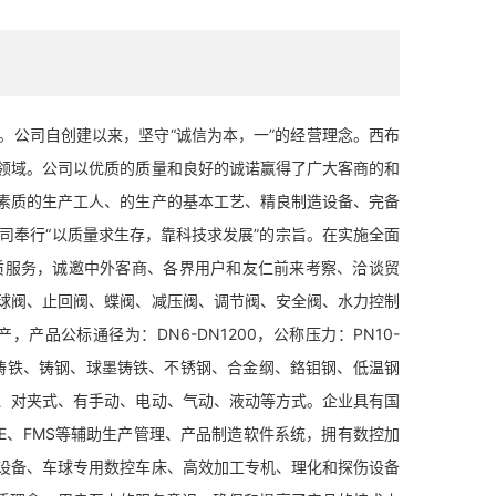
公司自创建以来，坚守“诚信为本，一”的经营理念。西布
领域。公司以优质的质量和良好的诚诺赢得了广大客商的和
素质的生产工人、的生产的基本工艺、精良制造设备、完备
公司奉行“以质量求生存，靠科技求发展”的宗旨。在实施全面
质服务，诚邀中外客商、各界用户和友仁前来考察、洽谈贸
球阀、止回阀、蝶阀、减压阀、调节阀、安全阀、水力控制
品公标通径为：DN6-DN1200，公称压力：PN10-
材质采用铸铁、铸钢、球墨铸铁、不锈钢、合金纲、鉻钼钢、低温钢
、对夹式、有手动、电动、气动、液动等方式。企业具有国
CAE、FMS等辅助生产管理、产品制造软件系统，拥有数控加
设备、车球专用数控车床、高效加工专机、理化和探伤设备