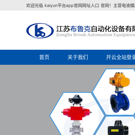
欢迎光临
kaiyun平台app官网网址入口
官网！主营电液蝶阀
首页
关于我们
开云全站登