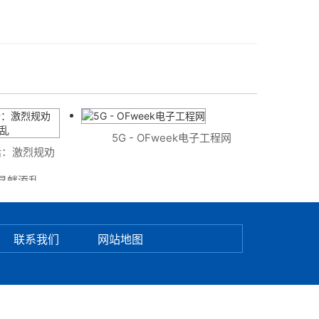
5G - OFweek电子工程网
20
：激烈规劝
衅添乱
联系我们
网站地图