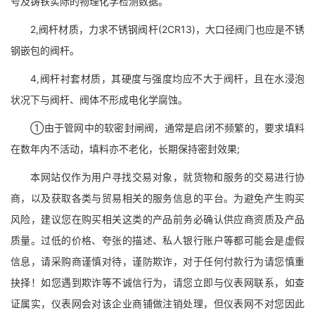
号及铸铁实际的物理化学检测数据。
2,阀杆材质，力求不锈钢阀杆(2CR13)，大口径阀门也应是不锈
钢嵌包的阀杆。
4,阀杆衬套材质，其硬度与强度均应不大于阀杆，且在水浸泡
状况下与阀杆、阀体不形成电化学腐蚀。
①由于管网中的软密封闸阀，通常是启闭不频繁的，要求填料
在数年内不活动，填料亦不老化，长期保持密封效果;
本网站仅作为用户寻找交易对象，就货物和服务的交易进行协
商，以及获取各类与贸易相关的服务信息的平台。为避免产生购买
风险，建议您在购买相关这类的产品前务必确认供应商资质及产品
质量。过低的价格、夸张的描述、私人银行账户等都可能会是虚假
信息，请采购商谨慎对待，谨防欺诈，对于任何付款行为请您慎重
抉择！如您遇到欺诈等不诚信行为，请您立即与仪表网联系，如查
证属实，仪表网会对该企业商铺做注销处理，但仪表网不对您因此