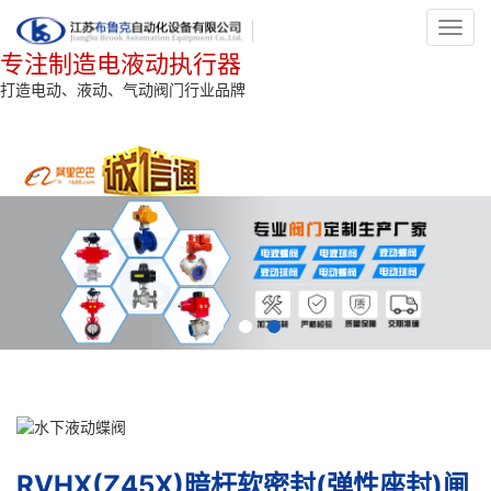
Toggl
navig
专注制造电液动执行器
打造电动、液动、气动阀门行业品牌
RVHX(Z45X)暗杆软密封(弹性座封)闸