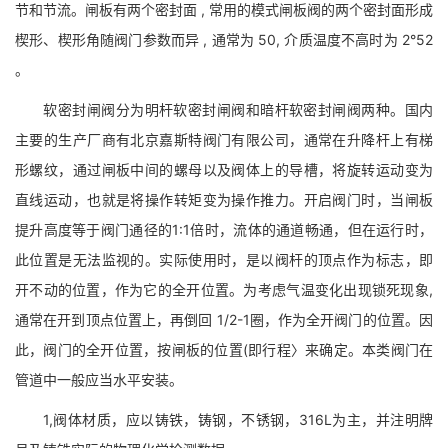
节和节流。闸板有两个密封面 , 常用的模式闸板阀的两个密封面形成
楔形、楔形角随阀门参数而异 , 通常为 50, 介质温度不高时为 2°52
。
软密封闸阀分为明杆软密封闸阀和暗杆软密封闸阀两种。国内
主要的生产厂商有北京嘉斯特阀门有限公司，通常在升降杆上有梯
形螺纹，通过闸板中间的螺母以及阀体上的导槽，将旋转运动变为
直线运动，也就是将操作转矩变为操作推力。开启阀门时，当闸板
提升高度等于阀门通径的1:1倍时，流体的通道畅通，但在运行时，
此位置是无法监视的。实际使用时，是以阀杆的顶点作为标志，即
开不动的位置，作为它的全开位置。为考虑气温变化出现锁死现象,
通常在开到顶点位置上，再倒回 1/2-1圈，作为全开阀门的位置。因
此，阀门的全开位置，按闸板的位置(即行程〉来确定。本类阀门在
管道中一般应当水平安装。
1,阀体材质，应以铸铁，铸钢，不锈钢，316L为主，并注明牌