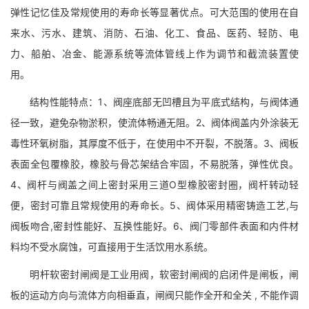
弹性记忆佳及常规使用的寿命长等显著优点。可大范围的使用在自
来水、污水、建筑、消防、石油、化工、食品、医药、轻防、电
力、船舶、冶金、能源系统等流体管线上作为调节和截流装置使
用。
结构性能特点：1、阀座底部无凹槽且为平底式结构，与阀体通
径一致，避免杂物淤积，使流体畅通无阻。2、阀体阀盖内外涂装无
毒性环氧树脂，其厚度不低于，在使用中不开裂，不脱落。3、阀板
表面全包覆橡胶，橡胶与骨芯架结合牢固，不易脱落，弹性优良。
4、阀杆与阀盖之间上密封采用三道O型橡胶密封圈，阀杆转动轻
便，密封可靠且常规使用的寿命长。5、阀体采用精密铸造工艺,与
阀板吻合,密封性能好、互换性能好。6、阀门零部件表面和内件材
料均不受水腐蚀，可直接用于生活饮用水系统。
明杆软密封闸阀是工业用阀，软密封闸阀的启闭件是闸板，闸
板的运动方向与流体方向相垂直，闸阀只能作全开和全关 , 不能作调