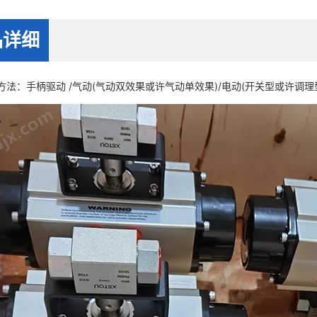
品详细
：手柄驱动 /气动(气动双效果或许气动单效果)/电动(开关型或许调理