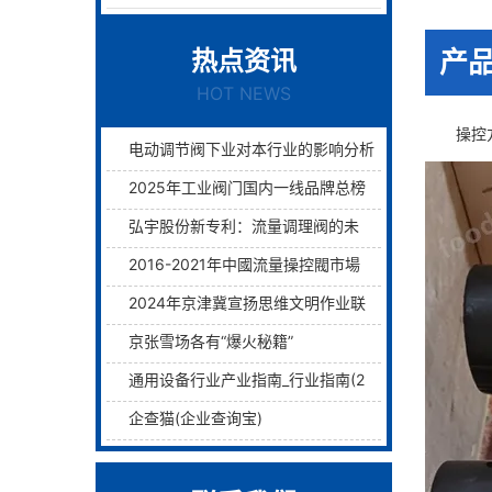
热点资讯
产
HOT NEWS
操控方法
电动调节阀下业对本行业的影响分析
2025年工业阀门国内一线品牌总榜单前十名
弘宇股份新专利：流量调理阀的未来已来过滤与调理两层护航！
2016-2021年中國流量操控閥市場远景及融資戰略咨詢報告
2024年京津冀宣扬思维文明作业联席会议在津举行
京张雪场各有“爆火秘籍”
通用设备行业产业指南_行业指南(2)_前瞻 - 前瞻网
企查猫(企业查询宝)