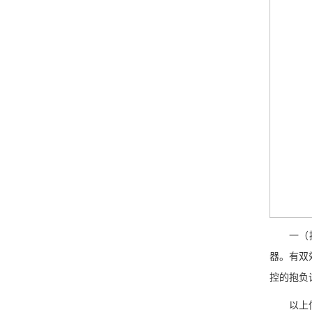
一（控、
器。有双
控的抱负
以上信息