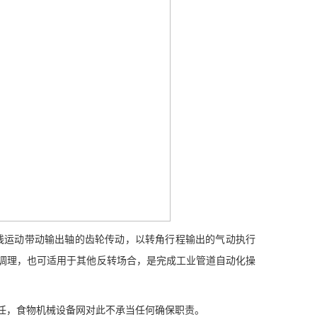
运动带动输出轴的齿轮传动，以转角行程输出的气动执行
调理，也可适用于其他反转场合，是完成工业管道自动化操
，食物机械设备网对此不承当任何确保职责。