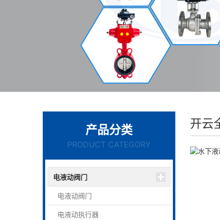
开云
产品分类
PRODUCT CATEGORY
电液动阀门
电液动阀门
电液动执行器