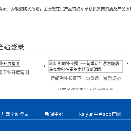
：为躲避购买危险，主张您在买产品前必须承认供货商资质及产品质
全站登录
业开展猜测
伊朗副外长撂下一句重话：激烈规劝
马克龙别在霍尔木兹寻衅添乱
开云全站登录
新闻中心
kaiyun平台app官网