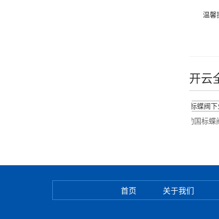
温馨提示
开云
慎江阀门获得一种轴流式止回阀专利
电动国标蝶阀下
首页
关于我们