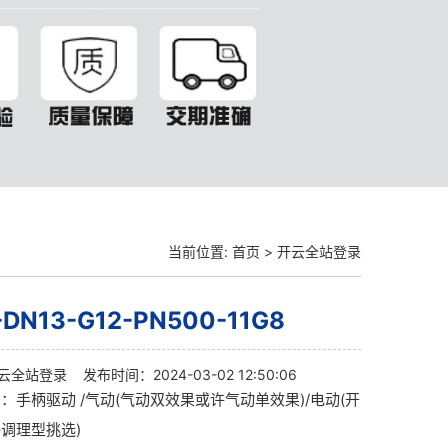
当前位置:
首页
>
开云全站登录
-DN13-G12-PN500-11G8
云全站登录
发布时间：2024-03-02 12:50:06
：手柄驱动 /气动(气动双效果或许气动单效果)/电动(开
调理型挑选)