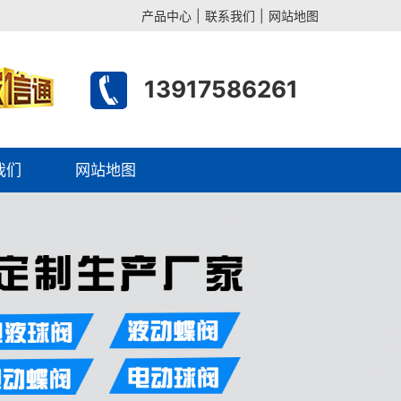
产品中心
|
联系我们
|
网站地图
13917586261
我们
网站地图