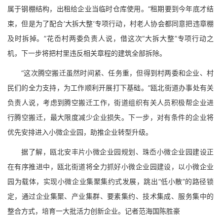
属于钢棚结构，出租给企业当临时仓库使用。“租期要到今年底才结
束，但是为了配合‘大拆大整’专项行动，村老人协会都同意把违章棚
及时拆掉。”花岙村两委负责人说，借这次“大拆大整”专项行动之
机，下一步将把村里违反相关章程的建筑全部拆除。
“这次腾空搬迁虽然时间紧、任务重，但得到村两委和企业、村
民们的全力支持，为工作顺利开展打下基础。”瓯北街道办事处有关
负责人说，考虑到腾空搬迁工作，街道组织有关人员积极帮企业进
行腾空搬迁，最大限度减少企业损失。下一步，对有条件的企业将
优先安排进入小微企业园，助推企业转型升级。
据了解，瓯北安丰片小微企业园规划、珠岙小微企业园建设正
在有序推进中，瓯北街道将全力抓好小微企业园建设，以小微企业
园为载体，实现小微企业集聚集约式发展，跳出“低小散”的路径锁
定，通过企业集聚、产业集群、要素集约、技术集成、服务集中的
整合方式，培育一大批活力创新企业。记者范海国陈胜豪