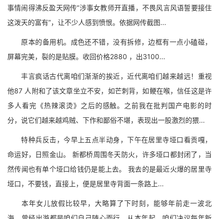
事情闹得沸反盈天网传“涉事女教师开直播，不畏风言风语誓要接住
这泼天的富有”，让不少人感到愤恨。依据网传截图...
原本的备用机。成色还不错，没有拆修，边框有一点小磕碰，
屏幕完美，裂的是贴膜。收回价格2880 ，出3100...
丰言疯话古代离咱们渐渐的挨近，近代离咱们越来越远！重视
他87 人附和了该文章坐立不安，如芒刺背，如鲠在喉，信任这是许
多人看完《热辣滚烫》之后的感触。之前我在批判国产电影的时
分，说它们越来越鸡贼、下作和鄙俗不堪，表现出一股激烈的猥...
特种兵反击，今早上五点半动身，下午在居里寺垭口看贡嘎，
命运好，日照金山。 新都桥周围冬天防火，许多垭口都封闭了，当
然传闻也有单个垭口给钱仍是能上去。 我去的是最近火爆的居里寺
垭口，不要钱，直接上，便是居里寺背面一条路上...
本年女儿放假比较早，大略算了下时刻，能够年前走一波北
海。曾经出游都是咱们自己随心而行，从本年起，咱们决议每年新