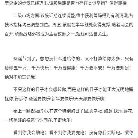
型央企的步伐已经迈出,该股后期是否也存在类似举措？值得期待。
二级市场方面:该股近期连续调整,盘中获利筹码得到有利清洗,各
技术指标均已调整到位。周五,该股在半年线处获得支撑,随着两会的
召开,能源战略必将成为主要议题之一,短线可适当关注。
圣诞节到了，想想没什么送给你的，又不打算给你太多，只有
给你五千万：千万快乐！千万要健康！千万要平安！千万要知足！
绝对不能忘记我！
不只这样的日子才会想起你,而是这样的日子才能正大光明地骚
扰你,告诉你,圣诞要快乐!新年要快乐!天天都要快乐噢!
奉上一颗祝福的心,在这个特别的日子里,愿幸福,如意,快乐,鲜花,
一切美好的祝愿与你同在.圣诞快乐!
看到你我会触电；看不到你我要充电；没有你我会断电。爱你