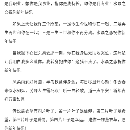
是我职业，想你是我事业，抱你是我特长，吻你是我专业！水晶之
恋祝你新年快乐
如果上天让我许三个愿望，一是今生今世和你在一起；二是再
生再世和你在一起；三是三生三世和你不再分离。水晶之恋祝你新
年快乐
当我狠下心扭头离去那一刻，你在我身后无助地哭泣，这痛楚
让我明白我多么爱你。我转身抱住你：这猪不卖了。水晶之恋祝你
新年快乐。
风柔雨润好月圆，半岛铁盒伴身边，每日尽显开心颜！冬去春
来似水如烟，劳碌人生需尽欢！听一曲轻歌，道一声平安！新年吉
祥万事如愿
传说薰衣草有四片叶子：第一片叶子是信仰，第二片叶子是希
望，第三片叶子是爱情，第四片叶子是幸运。 送你一棵薰衣草，愿
你新年快乐！