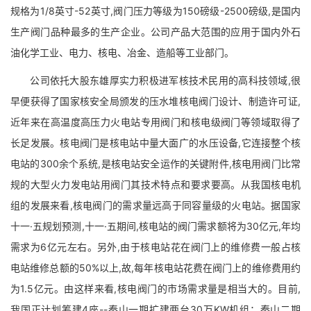
规格为1/8英寸-52英寸,阀门压力等级为150磅级-2500磅级,是国内
生产阀门品种最多的生产企业。公司产品大范围的应用于国内外石
油化学工业、电力、核电、冶金、造船等工业部门。
公司依托大股东雄厚实力积极进军核技术民用的高科技领域,很
早便获得了国家核安全局颁发的压水堆核电阀门设计、制造许可证,
近年来在高温度高压力火电站专用阀门和核电级阀门等领域取得了
长足发展。核电阀门是核电站中量大面广的水压设备,它连接整个核
电站的300余个系统,是核电站安全运作的关键附件,核电用阀门比常
规的大型火力发电站用阀门其技术特点和要求要高。从我国核电机
组的发展来看,核电阀门的需求量远高于同容量级的火电站。据国家
十一·五规划预测,十一·五期间,核电站的阀门需求额将为30亿元,年均
需求为6亿元左右。另外,由于核电站花在阀门上的维修费一般占核
电站维修总额的50%以上,故,每年核电站花费在阀门上的维修费用约
为1.5亿元。由这样来看,核电阀门的市场需求量是相当大的。目前,
我国正计划筹建4座--秦山一期扩建两台30万KW机组；秦山二期