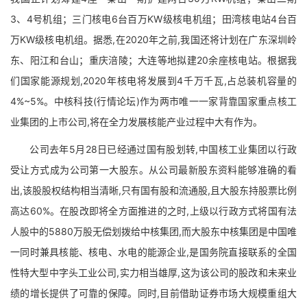
3、4号机组；三门核电6台百万KW级核电机组；田湾核电站4台百
万KW级核电机组。据悉,在2020年之前,我国还将计划在广东深圳岭
东、阳江和台山；重庆涪陵；大连等地拟建20余座核电站。根据我
们国家能源规划,2020年核电将发展到4千万千瓦,占总装机容量的
4%~5%。中核科技(行情论坛)作为两市唯一一家背靠国家重点核工
业集团的上市公司,将在全力发展核能产业过程中大有作为。
公司去年5月28日已经通过国有股划转,中国核工业集团以行政
受让方式成为公司第一大股东。从公司最新股东资料能够准确的看
出,该股股权结构相当清晰,只有国有股和流通股,且大股东持股票比例
高达60%。在股改即将全方面推进的之时,上级以行政方式将国有法
人股中的5880万股无偿划拨给中核集团,而大股东中核集团是中国唯
一同时兼具核能、核电、水电的能源企业,是国务院直接联系的全国
性特大型中字头工业公司,实力相当雄厚,这为该公司的股改和未来业
绩的增长提供了可靠的保障。同时,目前借助证券市场大规模重组大