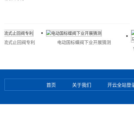
流式止回阀专利
电动国标蝶阀下业开展猜测
伊
首页
关于我们
开云全站登