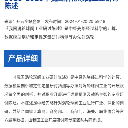
陈述
来源：
开云全站登录
发布时间：2024-01-20 20:59:18
《我国涡轮球阀工业研讨陈述》是中经先略经过科学的计算、
数据模型剖析和定性定量研讨猜测等办法对涡轮
产品详细
《我国涡轮球阀工业研讨陈述》是中经先略经过科学的计算、
数据模型剖析和定性定量研讨猜测等办法对涡轮球阀工业的开展状
况做全面的剖析，并对职业开展进行远景猜测及战略主张的专业研
讨陈述。本陈述是中经先略针对涡轮球阀工业进行广泛、深化的调
研，并结合国家计算局、商务部、工商部门、海关、职业协会等官
方威望数据，由我国工业开展研讨网专家团队共同完成。