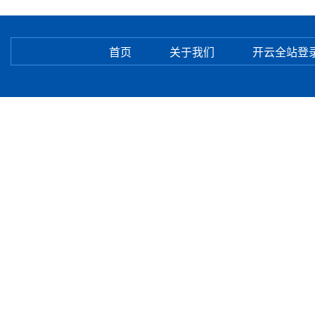
首页
关于我们
开云全站登