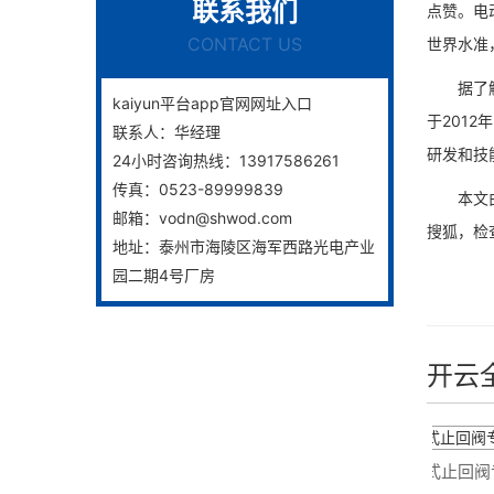
联系我们
点赞。电
CONTACT US
世界水准
据了解，
kaiyun平台app官网网址入口
于201
联系人：
华经理
研发和技
24小时咨询热线：
13917586261
传真：
0523-89999839
本文由商
邮箱：
vodn@shwod.com
搜狐，检
地址：
泰州市海陵区海军西路光电产业
园二期4号厂房
开云
水！触及永春这个城镇→
慎江阀门获得一种轴流式止回阀专