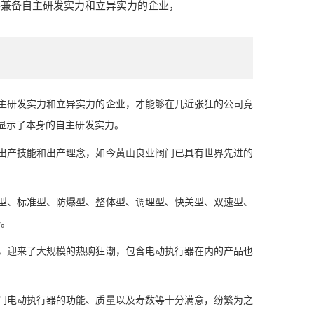
要兼备自主研发实力和立异实力的企业，
研发实力和立异实力的企业，才能够在几近张狂的公司竞
显示了本身的自主研发实力。
产技能和出产理念，如今黄山良业阀门已具有世界先进的
、标准型、防爆型、整体型、调理型、快关型、双速型、
一。
迎来了大规模的热购狂潮，包含电动执行器在内的产品也
电动执行器的功能、质量以及寿数等十分满意，纷繁为之