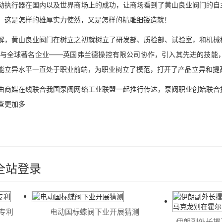
动执行器在国内以及世界商场上的成功，让商场看到了黄山良业阀门的自
，这是怎样的雄厚实力使然，又是怎样的精雕细镂造就！
黄山良业阀门在树立之初就树立了研发部、质检部、试验室，和机械科
2年与全球著名企业——英国弗兰德操控有限公司协作，引入其先进的技
能立异水平一直处于职业前端，为职业树立了模范，打开了产品立异和提高的
媒在线联合我国泵阀网络工业联盟一起推行传达，泵阀职业创始联合推
查更加多
全站登录
利
电动国标蝶阀下业开展猜测
伊朗副外长撂下