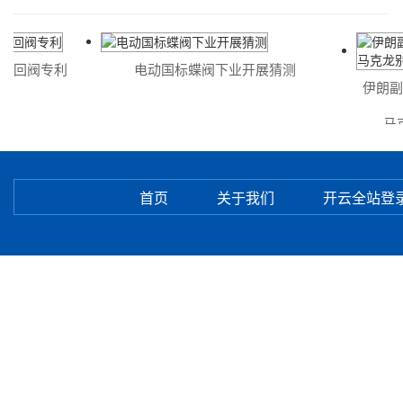
止回阀专利
电动国标蝶阀下业开展猜测
伊朗副
马克
首页
关于我们
开云全站登