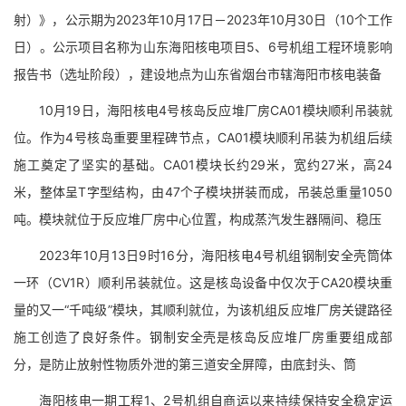
射）》，公示期为2023年10月17日－2023年10月30日（10个工作
日）。公示项目名称为山东海阳核电项目5、6号机组工程环境影响
报告书（选址阶段），建设地点为山东省烟台市辖海阳市核电装备
10月19日，海阳核电4号核岛反应堆厂房CA01模块顺利吊装就
位。作为4号核岛重要里程碑节点，CA01模块顺利吊装为机组后续
施工奠定了坚实的基础。CA01模块长约29米，宽约27米，高24
米，整体呈T字型结构，由47个子模块拼装而成，吊装总重量1050
吨。模块就位于反应堆厂房中心位置，构成蒸汽发生器隔间、稳压
2023年10月13日9时16分，海阳核电4号机组钢制安全壳筒体
一环（CV1R）顺利吊装就位。这是核岛设备中仅次于CA20模块重
量的又一“千吨级”模块，其顺利就位，为该机组反应堆厂房关键路径
施工创造了良好条件。钢制安全壳是核岛反应堆厂房重要组成部
分，是防止放射性物质外泄的第三道安全屏障，由底封头、筒
海阳核电一期工程1、2号机组自商运以来持续保持安全稳定运