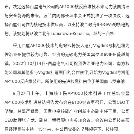
布，决定选择西屋电气公司的AP1000核反应堆技术来助力该国清洁
与安全能源的未来。波兰内阁部长理事会正式批准了一项决议，选
择西屋公司作为核电技术供应商，以支持波兰政府6-9GWe的核电规
划。该规划将从波兰北部Lubiatowo-Kopalino厂址的三台核
采用西屋AP1000技术的电站即将投入运行Vogtle3号机组将为
佐治亚州提供较为可靠、经济的无碳电力美国宾夕法尼亚州蔓越莓
镇，2022年10月14日-西屋电气公司祝贺佐治亚电力公司、南方核
能公司和其他参与Vogtle扩建项目的合作伙伴,开始为Vogtle3号机组
AP1000反应堆装料。所使用的先进核燃料由位于美国南卡罗来纳
9月27日上午，上海核工院AP1000技术引进工作总结会暨
AP1000技术引进总结报告发布会在B100会议室召开，公司CEO王
明弹、总监严锦泉，国家电投核能产业创新中心副主任王勇，公司
CEO助理张守龙、副总工程师顾申杰参加会议。会议由公司技转项
目经理景益主持。15年来，在公司党委的坚强领导下，技转项