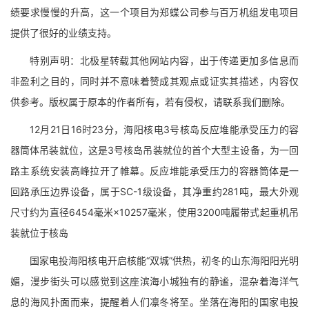
绩要求慢慢的升高，这一个项目为郑蝶公司参与百万机组发电项目
提供了很好的业绩支持。
特别声明：北极星转载其他网站内容，出于传递更加多信息而
非盈利之目的，同时并不意味着赞成其观点或证实其描述，内容仅
供参考。版权属于原本的作者所有，若有侵权，请联系我们删除。
12月21日16时23分，海阳核电3号核岛反应堆能承受压力的容
器筒体吊装就位，这是3号核岛吊装就位的首个大型主设备，为一回
路主系统安装高峰拉开了帷幕。反应堆能承受压力的容器筒体是一
回路承压边界设备，属于SC-1级设备，其净重约281吨，最大外观
尺寸约为直径6454毫米×10257毫米，使用3200吨履带式起重机吊
装就位于核岛
国家电投海阳核电开启核能“双城”供热，初冬的山东海阳阳光明
媚，漫步街头可以感觉到这座滨海小城独有的静谧，混杂着海洋气
息的海风扑面而来，提醒着人们凛冬将至。坐落在海阳的国家电投