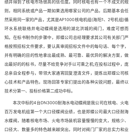
绩并得到了核电市场很高的信任度。同时核电也有一个不成文的规
则，相同系统或产品一期如果选用哪家公司的产品，后期基本会任
然采用同一家的产品，尤其是AP1000核电机组(海阳1、2号机组)循
环水系统联络井电动蝶阀是选用的湖北洪城的阀门，难度可想而
知。在标书制作的步骤中，郑蝶公司总经理要求其公司有关部门严
格按照招标文件要求，要认真审阅招标文件中的每句话、每个字，
并有明确的目的性地拿出最成熟、最可靠、最优异的解决方案，做
出最好的的标书，尽量不给竞争对手以可乘之机;在投标过程中，庞
总亲自全程参与，带领大家通宵回复澄清文件，提炼出郑蝶公司核
心技术和产品特色，现场回答专家们提出的各种尖锐问题，最终以
技术分第一、投标价格第二成功中标。
本次中标的4台DN3000耐海水电动蝶阀是我公司在核电、火电
百万发电机组第一个大口径蝶阀业绩，也是郑蝶公司最大口径耐海
水蝶阀，随着核电市场、火电市场装机容量慢慢的变大，规格少、
口径大、数量多的特色越来越突出，同时对阀门厂家的总实力和业