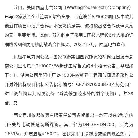
近日，美国西屋电气公司（WestinghouseElectricCompany）
已与22家波兰企业签署谅解备忘录，旨在波兰AP1000项目及中欧其
他潜在项目中展开合作。本次签约是美、波核能战略合作伙伴关系
的又一重要步骤。此前，双方制定了采用美国技术建设6座大堆的详
细路线图和民用核能战略合作框架。2022年7月，西屋电气宣布
北极星电力网获悉，国家能源集团国家能源招标网近日发布湖
南公司岳阳电厂2×1000MW新建工程相关的4个招标公告，整理如
下：1、湖南公司岳阳电厂2×1000MW新建工程调节阀设备采购公
开对外招标项目招标公告招标编号：CEZB220503873招标范围：
进口调节阀及其附属设备（除高低加疏水外的剩余调阀），共38
台。交
西安百川仪器仪表有限责任公司近期推出一款可以在3秒之内
开-关的电动快速切断蝶阀。其口径为DN40～DN200，压力为
1.6MPa，介质温度≤150℃，密封采用丁腈橡胶或聚四氟乙烯，广