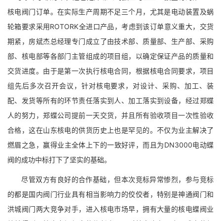
核电阀门订单。在实际生产周期不足三个月，尤其是电动装置及蜗
轮箱要求采用ROTORK全进口产品，考虑到该订单意义重大，交货
期紧，房斌杰总经理专门成立了由技术部、质量部、生产部、采购
部、核电部等各部门主管组成的项目组，以确定保证产品的质量和
交货进度。由于是第一次执行核电合同，根据核电合同要求，项目
组先后多次召开会议，针对核电要求，对设计、采购、加工、装
配、发货等所有的环节责任落实到人、加工落实到设备，经过郑蝶
人的努力，郑蝶公司提前一天交货，并且所有验收项目一次性验收
合格，这在山东核电的供货历史上也是罕见的。不仅为业主解决了
燃眉之急，赢得业主全体上下的一致好评，而且为DN3000电动蝶
阀的成功中标打下了坚实的基础。
尽管双方有良好的合作基础，但本次竞标异常惨烈，参与竞标
的都是国内阀门行业具有相当影响力的佼佼者，特别是神通阀门和
洪城阀门两大竞争对手，进入核电市场早，拥有大量的核电蝶阀业