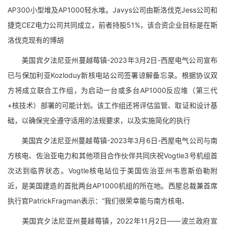
AP300小型堆及AP1000轻水堆。Javys公司由斯洛伐克Jess公司和
捷克CEZ电力公司共同成立，前者持股51%，该合资企业目标是在斯
洛伐克现有的博胡
美国宾夕法尼亚州蔓越莓镇-2023年3月2日-西屋电气公司宣布
已与保加利亚Kozloduy新核电站公司签署谅解备忘录。根据协议双
方将成立联合工作组，为启动一台或多台AP1000反应堆（第三代
+核技术）部署的可能计划。该工作组还将评估监管、取证和设计基
础，以确保完全遵守适用的法规要求，以及实施简化的执行
美国宾夕法尼亚州蔓越莓镇-2023年3月6日-西屋电气公司与南
方核电、佐治亚电力和其他项目合作伙伴共同庆祝Vogtle3号机组首
次达到临界状态。Vogtle核电站位于美国佐治亚州韦恩斯伯勒附
近，是美国建造的首批两台AP1000机组的所在地。西屋总裁兼首席
执行官PatrickFragman表示：“我们很荣幸能与南方核电、
美国宾夕法尼亚州蔓越莓镇，2022年11月2日——波兰政府宣