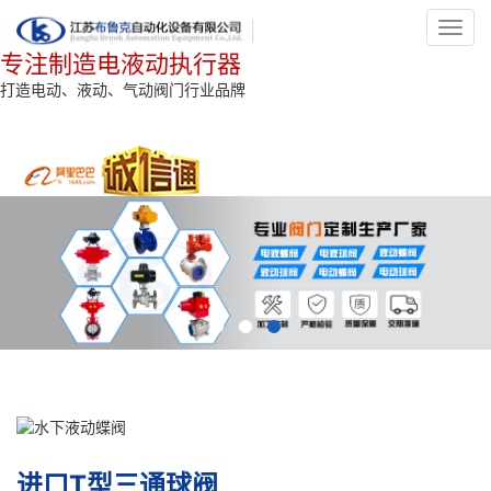
Toggl
navig
专注制造电液动执行器
打造电动、液动、气动阀门行业品牌
进口T型三通球阀