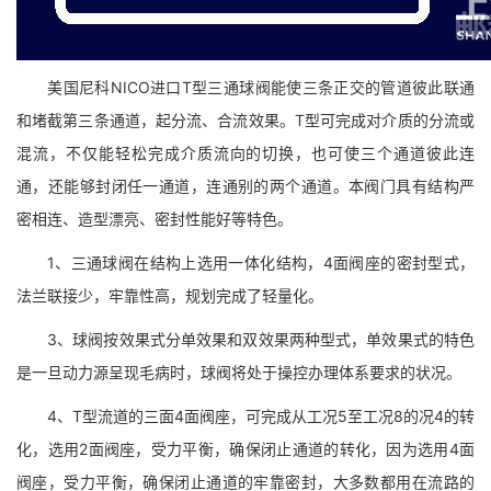
美国尼科NICO进口T型三通球阀能使三条正交的管道彼此联通
和堵截第三条通道，起分流、合流效果。T型可完成对介质的分流或
混流，不仅能轻松完成介质流向的切换，也可使三个通道彼此连
通，还能够封闭任一通道，连通别的两个通道。本阀门具有结构严
密相连、造型漂亮、密封性能好等特色。
1、三通球阀在结构上选用一体化结构，4面阀座的密封型式，
法兰联接少，牢靠性高，规划完成了轻量化。
3、球阀按效果式分单效果和双效果两种型式，单效果式的特色
是一旦动力源呈现毛病时，球阀将处于操控办理体系要求的状况。
4、T型流道的三面4面阀座，可完成从工况5至工况8的况4的转
化，选用2面阀座，受力平衡，确保闭止通道的转化，因为选用4面
阀座，受力平衡，确保闭止通道的牢靠密封，大多数都用在流路的