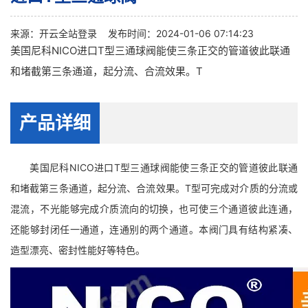
来源：
开云全站登录
发布时间：2024-01-06 07:14:23
美国尼科NICO进口T型三通球阀能使三条正交的管道彼此联通
和堵截第三条通道，起分流、合流效果。T
产品详细
美国尼科NICO进口T型三通球阀能使三条正交的管道彼此联通
和堵截第三条通道，起分流、合流效果。T型可完成对介质的分流或
混流，不光能够完成介质流向的切换，也可使三个通道彼此连通，
还能够封闭任一通道，连通别的两个通道。本阀门具有结构紧凑、
造型漂亮、密封性能好等特色。