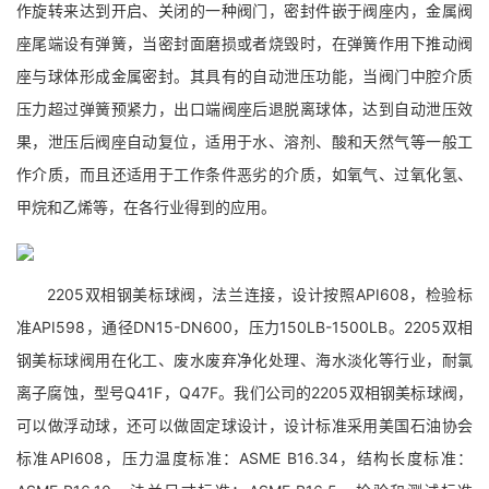
作旋转来达到开启、关闭的一种阀门，密封件嵌于阀座内，金属阀
座尾端设有弹簧，当密封面磨损或者烧毁时，在弹簧作用下推动阀
座与球体形成金属密封。其具有的自动泄压功能，当阀门中腔介质
压力超过弹簧预紧力，出口端阀座后退脱离球体，达到自动泄压效
果，泄压后阀座自动复位，适用于水、溶剂、酸和天然气等一般工
作介质，而且还适用于工作条件恶劣的介质，如氧气、过氧化氢、
甲烷和乙烯等，在各行业得到的应用。
2205双相钢美标球阀，法兰连接，设计按照API608，检验标
准API598，通径DN15-DN600，压力150LB-1500LB。2205双相
钢美标球阀用在化工、废水废弃净化处理、海水淡化等行业，耐氯
离子腐蚀，型号Q41F，Q47F。我们公司的2205双相钢美标球阀，
可以做浮动球，还可以做固定球设计，设计标准采用美国石油协会
标准API608，压力温度标准：ASME B16.34，结构长度标准：