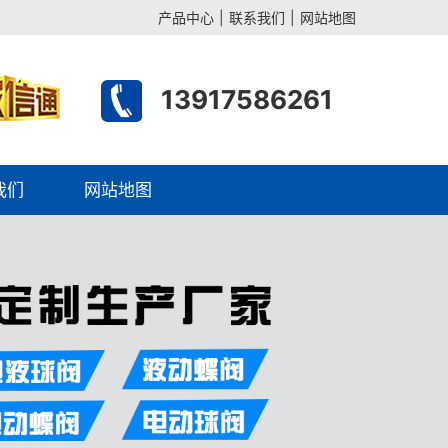
产品中心
|
联系我们
|
网站地图
13917586261
我们
网站地图