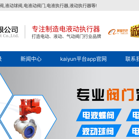
,液动球阀,电液动阀门,电液执行器,液动执行器等!
专注制造电液动执行器
打造电动、液动、气动阀门行业品牌
录
新闻中心
kaiyun平台app官网
联系