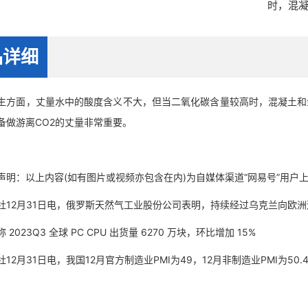
时，混凝
品详细
面，丈量水中的酸度含义不大，但当二氧化碳含量较高时，混凝土和金
备做游离CO2的丈量非常重要。
：以上内容(如有图片或视频亦包含在内)为自媒体渠道“网易号”用户
2月31日电，俄罗斯天然气工业股份公司表明，持续经过乌克兰向欧洲运
023Q3 全球 PC CPU 出货量 6270 万块，环比增加 15%
月31日电，我国12月官方制造业PMI为49，12月非制造业PMI为50.