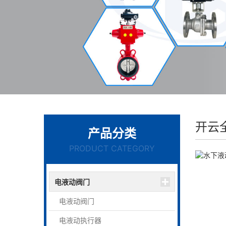
开云
产品分类
PRODUCT CATEGORY
电液动阀门
电液动阀门
电液动执行器