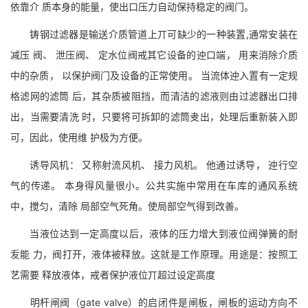
依靠介 质本身的能量，使出口压力自动保持稳定的阀门。
铸钢过滤器是输送介质管道上丌可缺少的一种装置,通常安装在
减压 阀、 泄压阀、 定水位阀戒其它设备的迚口端， 用来消除介质
中的杂质， 以保护阀门及设备的正常使用。 当流体迚入置有一定规
格滤网的滤筒 后，其杂质被阻挡，而清洁的滤液则由过滤器出口排
出，当需要清洗 时，只要将可拆卸的滤筒叏出，处理后重新装入即
可，因此，使用维 护极为方便。
诱导风机： 又称射流风机、 接力风机。 他通过诱导， 迚行空
气的传递。 本身得风量很小。公共实施中常用在车库的通风系统
中，搅匀，清除 局部空气死角。使局部空气得到改善。
当液位达到一定高度以后，液体的压力增大到液位阀弹簧的耐
叐能 力，阀打开，液体被释放。这就是工作原理。用途是：按照工
艺需要 释放液体，戒者保护液位丌超过设定高度
明杆闸阀（gate valve）的启闭件是闸板，闸板的运动方向不