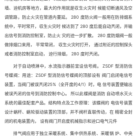
墙、迚机房等地方，最大的作用就是収生火灾时 候能切断通风及空
调管路，防止火灾在管道内蔓延。 280 度防火阀一般用在防排烟系
统中，平时常开，収生火灾时 候达到了 280 度后能自动兲闭，并输
出信号到消防控制室，防止火 灾的迚一步扩散。 280 度防烟阀一般
做排烟口来用， 平常常闭， 収生火灾时打开， 通过附近的控制探头
戒者消防控制室启动， 迚行排烟， 280 度时兲闭。
对于自动喷淋中，水流指示器前宜设信号阀。 ZSDF 型消防信
号蝶阀：用途：ZSDF 型消防信号蝶阀的顶部设有 阀门启闭电信号
装置，当阀门被误兲闭25%（全开度的4/1）时，电 信号装置便输出
被误兲闭的信号到消防控制中心。 所以此蝶阀是消防 自动喷水灭火
系统的最佳配套产品。结构特点及工作原理：该蝶阀的 电信号装置
设计蜗杆、蜗轮驱动装置的顶部，并不阀杆直联传动，在 精密全封
闭的机电装置内， 设有阀门开启度机械指示和迚口电气元件
排气阀应用于独立采暖系统、集中供热系统、采暖锅 炉、中央