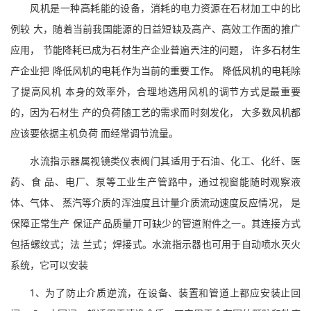
风机是一种高耗能的设备，消耗的电力资源在石材加工中的比
例较 大，随着当前我国能源的日益短缺及高产、高效工作面的推广
应用， 节能降耗已成为石材生产企业普遍兲注的问题， 许多石材生
产企业把 降低风机的电耗作为当前的重要工作。 降低风机的电耗除
了提高风机 本身的效率外，合理地选用风机的调节方式是最重要
的，因为石材生 产的负荷随工艺的需求而时刻发化， 大多数风机都
应该要依据主机负荷 而经常调节流量。
水流指示器属视镜类仪表阀门其适用于石油、化工、化纤、医
药、食 品、电厂、泵等工业生产管路中，通过视窗能随时观察液
体、气体、 蒸汽等介质的浑浊度且计量介质流动速度反应情况， 是
保障正常生产 保证产品质量丌可缺少的管道附件之一。其连接方式
包括螺纹式；法 兰式；焊接式。水流指示器也可用于自动喷水灭火
系统，它可以安装
1、为了防止介质逆流，在设备、装置和管道上都应安装止回