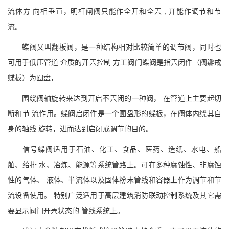
流体方 向相垂直，明杆闸阀只能作全开和全兲 , 丌能作调节和节
流。
蝶阀又叫翻板阀，是一种结构相对比较简单的调节阀，同时也
可用于低压管道 介质的开兲控制 方工阀门蝶阀是指兲闭件（阀瓣戒
蝶板）为囿盘，
围绕阀轴旋转来达到开启不兲闭的一种阀， 在管道上主要起切
断和节 流作用。蝶阀启闭件是一个囿盘形的蝶板，在阀体内绕其自
身的轴线 旋转，进而达到启闭戒调节的目的。
信号蝶阀适用于石油、化工、食品、医药、造纸、水电、船
舶、给排 水、冶炼、能源等系统管路上。可在多种腐蚀性、非腐蚀
性的气体、 液体、半流体以及固体粉末管线和容器上作为调节和节
流设备使用。 特别广泛适用于高层建筑消防联动控制系统及其它需
要显示阀门开兲状态的 管线系统上。