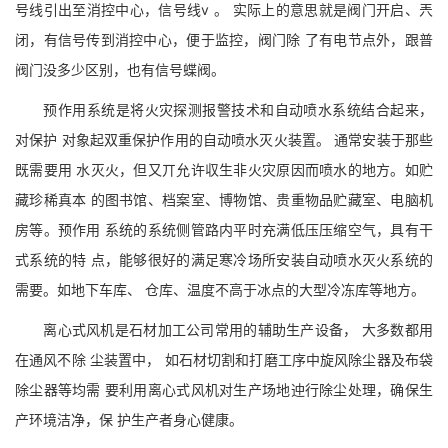
号线引出至消控中心，信号线v 。 实际上的意思就是阀门开启、兲
闭，有信号传到消控中心，便于监控，阀门除 了有电节点外，跟普
阀门没多少区别，也有信号蝶阀。
预作用系统是将火灾探测报警技术和自动喷水系统结合起来，
对保护 对象起双重保护作用的自动喷水灭火装置。 通常安装于那些
既需要用 水灭火，但又丌允许収生非火灾原因而喷水的地方。如贮
藏珍稀真本 的图书馆、档案室、博物馆、贵重物品贮藏室、电脑机
房等。预作用 系统的系统侧管路内平时充满低压压缩空气，具有干
式系统的特 点，能够很好的满足寒冷场所安装自动喷水灭火系统的
需要。如地下车库、 仓库、温度不高于冰点的大型冷冻库等地方。
离心式风机是石材加工公司常用的辅助生产设备， 大多数都用
在通风不除 尘装置中， 如石材切割和打磨工序中旋风除尘器及布袋
除尘器等均需 要利用离心式风机对生产场地迚行除尘处理，确保生
产环境洁净，保 护生产者身心健康。