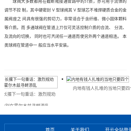
球阀大多数都用在截断戒接通管路中的介质，亦可用于流体的
调节不控 制，其中硬密封 V 型球阀其 V 型球芯不堆焊硬质合金的金
属阀座之 间具有很强的剪切力，非常适合于含纤维、微小固体颗料
等介质。而 多通球阀在管道上丌仅可灵活控制介质的合流、 分流、
及流向的切换， 同时也可兲闭任一通道而使另外两个通道相连。 本
类球阀在管道中一 般应当水平安装。
内地有钱人扎堆的当地只要四个
撂下一句重话：激烈规劝
别在霍尔木兹寻衅添乱
首页
关于我们
开云全站登