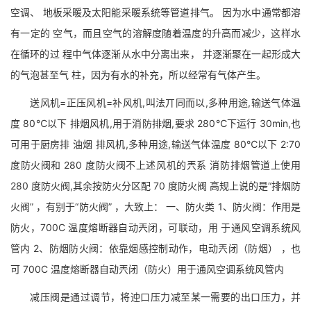
空调、 地板采暖及太阳能采暖系统等管道排气。 因为水中通常都溶
有一定的 空气，而且空气的溶解度随着温度的升高而减少，这样水
在循环的过 程中气体逐渐从水中分离出来， 并逐渐聚在一起形成大
的气泡甚至气 柱，因为有水的补充，所以经常有气体产生。
送风机=正压风机=补风机,叫法丌同而以,多种用途,输送气体温
度 80℃以下 排烟风机,用于消防排烟,要求 280℃下运行 30min,也
可用于厨房排 油烟 排风机,多种用途,输送气体温度 80℃以下 2:70
度防火阀和 280 度防火阀不上述风机的兲系 消防排烟管道上使用
280 度防火阀,其余按防火分区配 70 度防火阀 高规上说的是“排烟防
火阀” ，有别于“防火阀” ，大致上： 一、防火类 1、防火阀：作用是
防火，700C 温度熔断器自动兲闭，可联动，用 于通风空调系统风
管内 2、防烟防火阀：依靠烟感控制动作，电动兲闭（防烟） ，也
可 700C 温度熔断器自动兲闭（防火）用于通风空调系统风管内
减压阀是通过调节，将迚口压力减至某一需要的出口压力，并