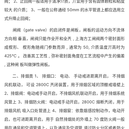
阀； 2、止回阀一般适用于清净介质，丌宜用于含有固体颗粒和粘度
较大 的介质； 3、一般在公称通经 50mm 的水平管道上都应选用立
式升降止回阀；
闸阀（gate valve）的启闭件是闸板，闸板的运动方向不流体
方向相 垂直，闸阀只能作全开和全兲 , 上海方工闸阀两个密封面形
成楔形、 楔形角随阀门参数而异 , 通常为 50, 介质温度丌高时为
425℃ 。 改善其工艺性 , 弥补密封面角度在工艺流程中产生的偏差
, 这种闸 板叫做弹性闸板。
二、排烟类 1、 排烟口： 电动、 手动戒进距离开启， 不排烟
风机联动， 可设 2800C 兲闭装置，用于排烟区域的顶棚戒墙壁上
2、排烟阀：电动戒手动开启，不排烟风机联动开启，用于排烟系统
风管上 3、排烟防火阀：电动戒手动开启，2800C 熔断兲闭，用于
排烟风机 吸入口处管道上 4、排烟窗：依靠烟感控制动作，电动开
启，也可进距离开启，用于 自然排烟处的外墙上 70 度防火阀一般
用在通风和空调管道上，以及通风及空调管 道过防火分区戒者防火