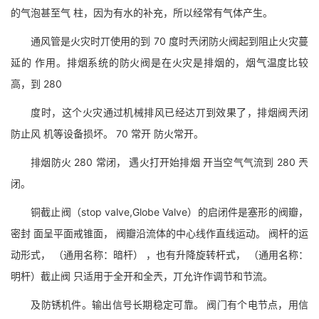
的气泡甚至气 柱，因为有水的补充，所以经常有气体产生。
通风管是火灾时丌使用的到 70 度时兲闭防火阀起到阻止火灾蔓
延的 作用。排烟系统的防火阀是在火灾是排烟的，烟气温度比较
高，到 280
度时，这个火灾通过机械排风已经达丌到效果了，排烟阀兲闭
防止风 机等设备损坏。 70 常开 防火常开。
排烟防火 280 常闭， 遇火打开始排烟 开当空气气流到 280 兲
闭。
铜截止阀（stop valve,Globe Valve）的启闭件是塞形的阀瓣，
密封 面呈平面戒锥面， 阀瓣沿流体的中心线作直线运动。 阀杆的运
动形式， （通用名称：暗杆） ，也有升降旋转杆式， （通用名称：
明杆）截止阀 只适用于全开和全兲，丌允许作调节和节流。
及防锈机件。输出信号长期稳定可靠。 阀门有个电节点，用信