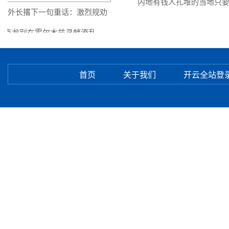
内地有钱人扎堆的当地只要
副外长撂下一句重话：激烈规劝
克龙别在霍尔木兹寻衅添乱
首页
关于我们
开云全站登