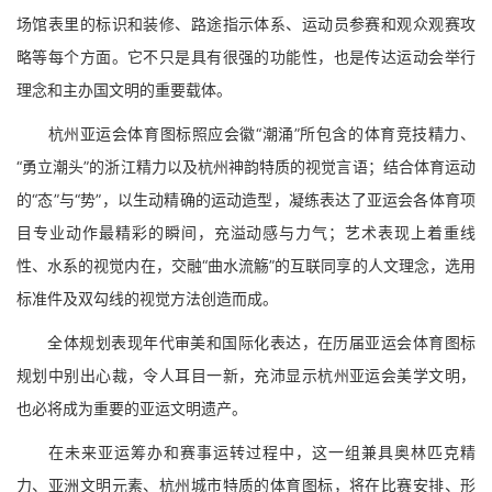
场馆表里的标识和装修、路途指示体系、运动员参赛和观众观赛攻
略等每个方面。它不只是具有很强的功能性，也是传达运动会举行
理念和主办国文明的重要载体。
杭州亚运会体育图标照应会徽“潮涌”所包含的体育竞技精力、
“勇立潮头”的浙江精力以及杭州神韵特质的视觉言语；结合体育运动
的“态”与“势”，以生动精确的运动造型，凝练表达了亚运会各体育项
目专业动作最精彩的瞬间，充溢动感与力气；艺术表现上着重线
性、水系的视觉内在，交融“曲水流觞”的互联同享的人文理念，选用
标准件及双勾线的视觉方法创造而成。
全体规划表现年代审美和国际化表达，在历届亚运会体育图标
规划中别出心裁，令人耳目一新，充沛显示杭州亚运会美学文明，
也必将成为重要的亚运文明遗产。
在未来亚运筹办和赛事运转过程中，这一组兼具奥林匹克精
力、亚洲文明元素、杭州城市特质的体育图标，将在比赛安排、形