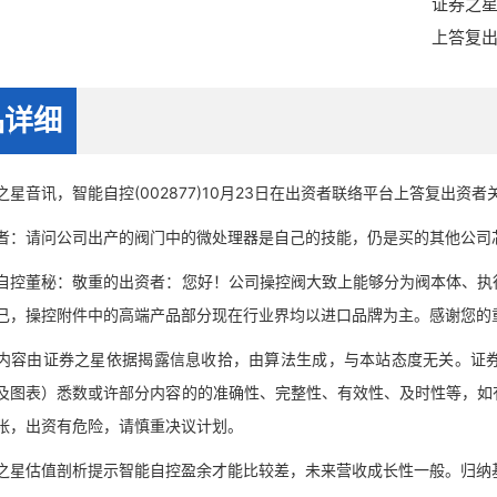
证券之星
上答复
品详细
音讯，智能自控(002877)10月23日在出资者联络平台上答复出资者
请问公司出产的阀门中的微处理器是自己的技能，仍是买的其他公司
董秘：敬重的出资者：您好！公司操控阀大致上能够分为阀本体、执行
己，操控附件中的高端产品部分现在行业界均以进口品牌为主。感谢您的
由证券之星依据揭露信息收拾，由算法生成，与本站态度无关。证券
及图表）悉数或许部分内容的的准确性、完整性、有效性、及时性等，如
张，出资有危险，请慎重决议计划。
估值剖析提示智能自控盈余才能比较差，未来营收成长性一般。归纳