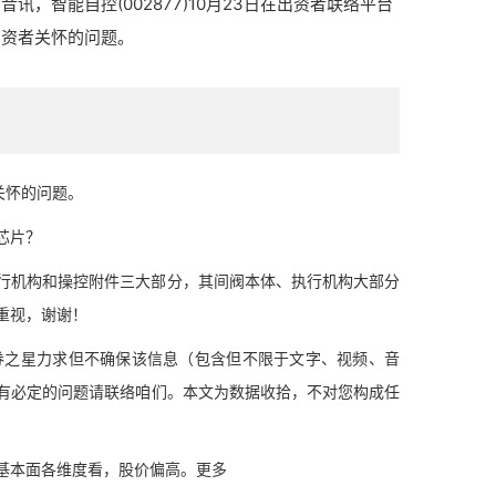
音讯，智能自控(002877)10月23日在出资者联络平台
出资者关怀的问题。
关怀的问题。
芯片？
机构和操控附件三大部分，其间阀本体、执行机构大部分
重视，谢谢！
之星力求但不确保该信息（包含但不限于文字、视频、音
有必定的问题请联络咱们。本文为数据收拾，不对您构成任
基本面各维度看，股价偏高。更多