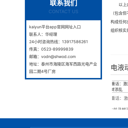
联系我们
以上内容
CONTACT US
（包含但
构成任何
kaiyun平台app官网网址入口
组织核实
联系人：
华经理
24小时咨询热线：
13917586261
传真：
0523-89999839
邮箱：
vodn@shwod.com
地址：
泰州市海陵区海军西路光电产业
电液
园二期4号厂房
电动国标蝶阀下业开展猜测
伊朗副外长撂下一句重话：激
马克龙别在霍尔木兹寻衅添