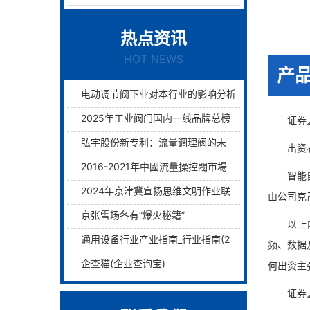
热点资讯
HOT NEWS
产
电动调节阀下业对本行业的影响分析
2025年工业阀门国内一线品牌总榜单前十名
证券之星
弘宇股份新专利：流量调理阀的未来已来过滤与调理两层护航！
出资者：
2016-2021年中國流量操控閥市場远景及融資戰略咨詢報告
智能自控
2024年京津冀宣扬思维文明作业联席会议在津举行
由公司克
京张雪场各有“爆火秘籍”
以上内容
通用设备行业产业指南_行业指南(2)_前瞻 - 前瞻网
频、数据
企查猫(企业查询宝)
何出资主
证券之星