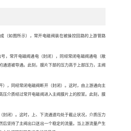
而成（如图所示），常开电磁阀装在被操控回路的上游管路
号，常开电磁阀通电（封闭），同经常闭电磁阀通电（敞
的通道被导通。此刻，膜片下部的压力高于上部压力，主阀
），同经常闭电磁阀断开（封闭）。这时，由上游通向主
高压介质经过常开电磁阀进入主阀膜片上的腔室。此刻，膜
封闭）。这时，上、下流通道均处于截止状况，介质压力
然后坚持了主阀出口送出一个稳定的流量。当上游流量产生