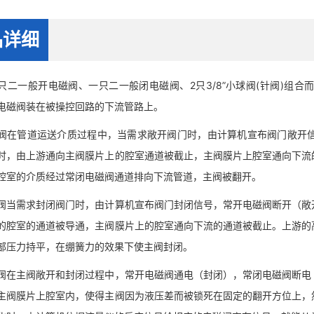
品详细
一般开电磁阀、一只二一般闭电磁阀、2只3/8”小球阀(针阀)组合
电磁阀装在被操控回路的下流管路上。
管道运送介质过程中，当需求敞开阀门时，由计算机宣布阀门敞开信
时，由上游通向主阀膜片上的腔室通道被截止，主阀膜片上腔室通向下流
腔室的介质经过常闭电磁阀通道排向下流管道，主阀被翻开。
需求封闭阀门时，由计算机宣布阀门封闭信号，常开电磁阀断开（敞开
的腔室的通道被导通，主阀膜片上的腔室通向下流的通道被截止。上游的
部压力持平，在绷簧力的效果下使主阀封闭。
主阀敞开和封闭过程中，常开电磁阀通电（封闭），常闭电磁阀断电（
主阀膜片上腔室内，使得主阀因为液压差而被锁死在固定的翻开方位上，