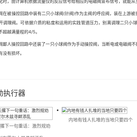
化时，由计算机依据流量仪的反应信号给相应的电磁阀宣布信号，就能从
被操控回路中装有二只小球阀(针阀)作为主阀的呼应阀，装在上游被
开调理阀。可依据介质的粘度和运用的实践管道压力，别离调理二只小球阀
不超越满量程的4/5。
人操控回路中还装了一只小球阀作为手动操控阀，当断电或电磁阀不能
有没有损坏。
动执行器
内地有钱人扎堆的当地只要四个
下一句重话：激烈规劝