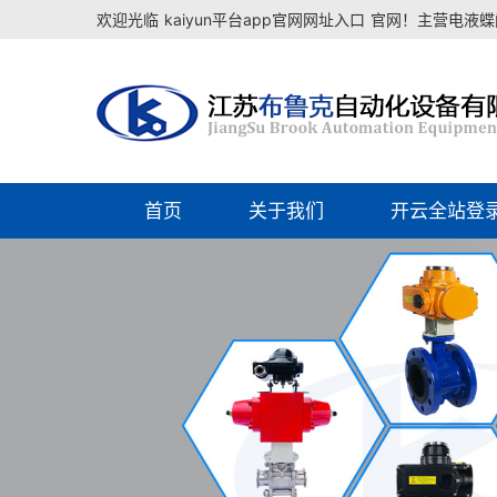
欢迎光临
kaiyun平台app官网网址入口
官网！主营电液蝶阀
首页
关于我们
开云全站登