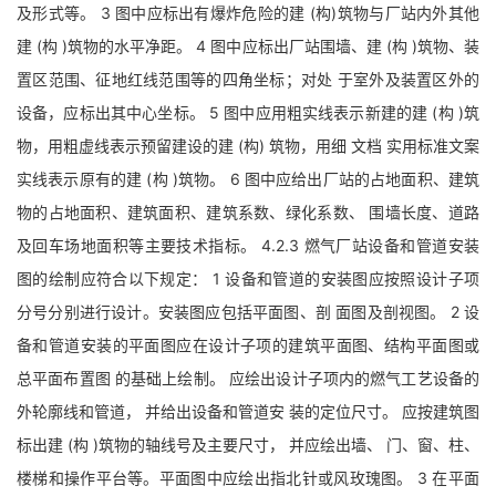
及形式等。 3 图中应标出有爆炸危险的建 (构)筑物与厂站内外其他
建 (构 )筑物的水平净距。 4 图中应标出厂站围墙、建 (构 )筑物、装
置区范围、征地红线范围等的四角坐标；对处 于室外及装置区外的
设备，应标出其中心坐标。 5 图中应用粗实线表示新建的建 (构 )筑
物，用粗虚线表示预留建设的建 (构) 筑物，用细 文档 实用标准文案
实线表示原有的建 (构 )筑物。 6 图中应给出厂站的占地面积、建筑
物的占地面积、建筑面积、建筑系数、绿化系数、 围墙长度、道路
及回车场地面积等主要技术指标。 4.2.3 燃气厂站设备和管道安装
图的绘制应符合以下规定： 1 设备和管道的安装图应按照设计子项
分号分别进行设计。安装图应包括平面图、剖 面图及剖视图。 2 设
备和管道安装的平面图应在设计子项的建筑平面图、结构平面图或
总平面布置图 的基础上绘制。 应绘出设计子项内的燃气工艺设备的
外轮廓线和管道， 并给出设备和管道安 装的定位尺寸。 应按建筑图
标出建 (构 )筑物的轴线号及主要尺寸， 并应绘出墙、 门、窗、柱、
楼梯和操作平台等。平面图中应绘出指北针或风玫瑰图。 3 在平面