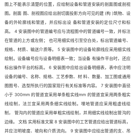
图上不能表示清楚的位置，应绘制设备和管道安装的剖面图或剖视
图。剖面 图、剖视图应绘出剖切面投影方向可见的建 (构 )筑物、设
备的外轮廓线和管道，并应标出设 备和管道安装的定位尺寸和标
高。 4 安装图中的管道编号应与流程图中的管道编号一致，并标注
在管道的上方或左侧； 也可用细实线引至空白处，标出管道编号、
规格、材质、输送介质等。 5 安装图中的设备轮廓线应采用细实线
绘制。设备编号应与设备明细表一致；当设备 有操作平台时，还应
标出操作平台的标高。 6 安装图中应给出设备明细表，表中应注明
设备的编号、名称、规格、工艺参数、材 料、数量、加工图或通用
图图号、选型所执行的国家现行有关标准等内容。 7 安装图中直径
小于 300mm 的管道宜采用单条粗实线mm 的管道宜采用两条粗实
线绘制，法兰宜采用两条细实线绘制。埋地管道应采用粗虚线绘
制， 管沟内的管道应采用单粗实线绘制，并用细实线绘制出管沟的
边缘。 文档 实用标准文案 8 安装图中的工艺管道应给出管道标高，
并应注明坡度、坡向和介质流向。 9 安装图中应绘出管道的支、吊