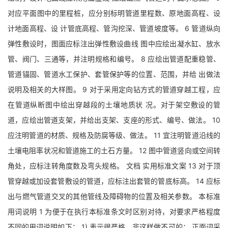
对应平面图中的里程桩，应分别标明管道里程数、原地面高程、设
计地面高程、设 计管底高程、管沟挖深、管道坡度等。 6 管道纵向
弹性敷设时，图面应标注出弹性敷设曲线 图中应绘出凝水缸、放水
管、阀门、三通等，并注明规格和编号。 8 应绘出管道配重稳管、
管道锚固、管道水工保护、套管保护等的位置、范围，并给 出做法
说明及相关的大样图。 9 对于采用定向钻方式的管道穿越工程，应
在管道纵断图中绘出穿越段的土壤地质状 况。对于架空敷设的管
道，应绘出管道支架，并给出支架、支座的形式、编号、做法。 10
应注明管道的材质、规格及防腐等级、做法。 11 宜注明管道沿线的
土壤电阻率状况和管道施工的土石方量。 12 图中管道竖向或空间转
角处，应标注转角度数及弯头规格。 文档 实用标准文案 13 对于顶
管穿越或加设套管敷设的管道，应标注出套管的管底标高。 14 应标
出与燃气管道交叉的其他管线及障碍物的位置及相关参数。 本标准
用词说明 1 为便于在执行本标准条文时区别对待，对要求严格程度
不同的用词说明如下： 1) 表示很严格，非这样做不可的： 正面词采