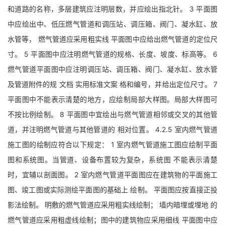
和道路的名称，多层建筑应注明层数，并应绘出指北针。 3 平面图
中应绘出中、低压燃气管道和调压站、调压箱、阀门、凝水缸、放
水管等， 燃气管道应采用粗实线 平面图中应给出燃气管道的定位尺
寸。 5 平面图中应注明燃气管道的规格、长度、坡度、标高等。 6
燃气管道平面图中应注明调压站、调压箱、阀门、凝水缸、放水管
及管道附件的规 文档 实用标准文案 格和编号，并给出定位尺寸。 7
平面图中不能表示清楚的地方，应绘制局部大样图。局部大样图可
不按比例绘制。 8 平面图中宜绘出与燃气管道相邻或交叉的其他管
道，并注明燃气管道与其他管道的 相对位置。 4.2.5 室内燃气管道
施工图的绘制应符合以下规定： 1 室内燃气管道施工图应绘制平面
图和系统图。当管道、设备布置较为复杂，系统图 不能表示清楚
时，宜辅以剖面图。 2 室内燃气管道平面图应在建筑物的平面施工
图、竣工图或实际测绘平面图的基础上 绘制。 平面图应按直接正投
影法绘制。 明敷的燃气管道应采用粗实线绘制； 墙内暗埋或埋地 的
燃气管道应采用粗虚线绘制；图中的建筑物应采用细线 平面图中应