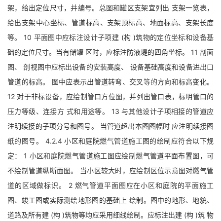
架，给出定位尺寸，并编号。总图和罐区支架宜列出 支架一览表，
给出支架中心坐标、管道标高、支架顶标高、地面标高、支架长度
等。 10 平面图中应标注设计子项建 (构 )筑物的定位坐标和设备基
础的定位尺寸。当有储罐 区时，应标注防液堤的四角坐标。 11 剖面
图、 剖视图中应标出设备的安装高度、 设备基础高度和设备进出口
管道的标高。 图中应表示出管道转弯、交叉等的方向和标高变化。
12 对于非标设备，应绘制管口方位图，并列出管口表，标明管口的
压力等级、连接方 式和用途等。 13 与其他设计子项相接的管道应
注明续接的子项分号和图号。 当管道超出本图图幅时 应注明续接图
纸的图号。 4.2.4 小区和庭院燃气管道施工图的绘制应符合以下规
定： 1 小区和庭院燃气管道施工图应绘制燃气管道平面布置图，可
不绘制管道纵断面图。 当小区较大时，应绘制区位示意图对燃气管
道的区域做标识。 2 燃气管道平面图应在小区和庭院的平面施工
图、竣工图或实际测绘地形图的基础上 绘制。图中的地形、地貌、
道路及所有建 (构 )筑物等均应采用细线绘制。应标注出建 (构 )筑 物