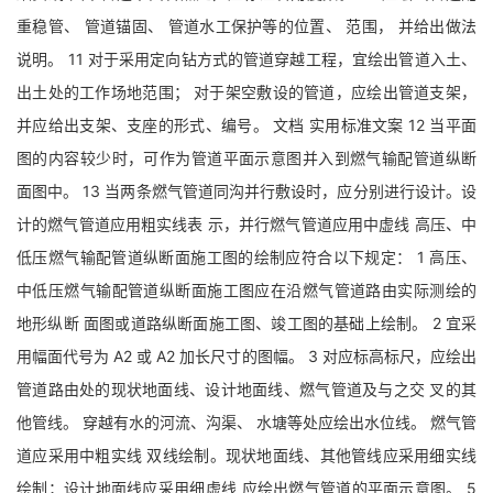
重稳管、 管道锚固、 管道水工保护等的位置、 范围， 并给出做法
说明。 11 对于采用定向钻方式的管道穿越工程，宜绘出管道入土、
出土处的工作场地范围； 对于架空敷设的管道，应绘出管道支架，
并应给出支架、支座的形式、编号。 文档 实用标准文案 12 当平面
图的内容较少时，可作为管道平面示意图并入到燃气输配管道纵断
面图中。 13 当两条燃气管道同沟并行敷设时，应分别进行设计。设
计的燃气管道应用粗实线表 示，并行燃气管道应用中虚线 高压、中
低压燃气输配管道纵断面施工图的绘制应符合以下规定： 1 高压、
中低压燃气输配管道纵断面施工图应在沿燃气管道路由实际测绘的
地形纵断 面图或道路纵断面施工图、竣工图的基础上绘制。 2 宜采
用幅面代号为 A2 或 A2 加长尺寸的图幅。 3 对应标高标尺，应绘出
管道路由处的现状地面线、设计地面线、燃气管道及与之交 叉的其
他管线。 穿越有水的河流、沟渠、 水塘等处应绘出水位线。 燃气管
道应采用中粗实线 双线绘制。现状地面线、其他管线应采用细实线
绘制；设计地面线应采用细虚线 应绘出燃气管道的平面示意图。 5