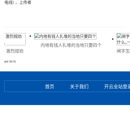
电线) ，上传者
内地有钱人扎堆的当地只要四个
烈规劝
闸字怎样拼
添乱
什
首页
关于我们
开云全站登