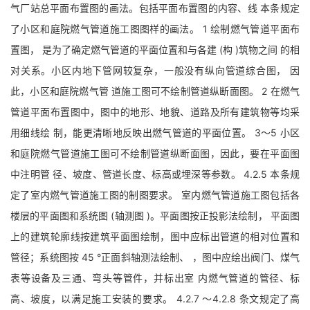
气厂站总平面布置图的画法。包括平面布置图的内容、线 本条规定
了小区和庭院燃气管道施工图图样的画法。 1 绘制燃气管道平面布
置图， 是为了确定燃气管道的平面位置和与各建 (构 )筑物之间 的相
对关系。小区内地下管网较复杂，一般没有纵向管道综合图， 因
此，小区和庭院燃气管 道施工图可不绘制管道纵断面图。 2 在燃气
管道平面布置图中，图中的地形、地貌、道路及所有建筑物等均采
用细线绘 制，能更清晰地反映出燃气管道的平面位置。 3～5 小区
和庭院燃气管道施工图可不绘制管道纵断面图，因此，要在平面图
中注明管 径、坡度、管道长度、标高或埋深等参数。 4.2.5 本条规
定了室内燃气管道施工图的制图要求。 室内燃气管道施工图包括各
楼层的平面图和系统图 (轴测图 )。平面图按正投影法绘制， 平面图
上的建筑轮廓线按建筑平面图绘制，图中应标出管道的相对位置和
管径；系统图按 45 °正面斜轴测法绘制、 ，图中应绘出阀门、煤气
表等设备及三通、弯头等管件，并标出室 内燃气管道的管径、标
高、坡度，以满足施工安装的要求。 4.2.7 ～4.2.8 条文规定了高