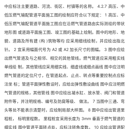
中应标注主要道路、河流、街区、村镇等的名称。 4.2.7 高压、中
低压燃气输配管道平面施工图的绘制应符合以下规定： 1 高压、中
低压燃气输配管道平面施工图应在沿燃气管道路由实际测绘的带状
地形图 或道路平面施工图、竣工图的基础上绘制。图中的地形、地
貌、道路及所有建 (构 )筑物等均 应采用细线绘制，并应绘出指北
针。 2 宜采用幅面代号为 A2 或 A2 加长尺寸的图幅。 3 图中应绘
出燃气管道及与之相邻、相交的其他管线。燃气管道应采用粗实线
单线绘 制，其他管线应采用细实线、细虚线或细点画线 图中应注明
燃气管道的定位尺寸，在管道起点、止点、转点等重要控制点应标
注坐 标；管道平面弹性敷设时，应给出弹性敷设曲线 图中应注明燃
气管道的规格，其他管线 图中应绘出凝水缸、放水管、阀门和管道
附件等，并注明规格、编号及防腐等级、 做法。 7 当图中三通、弯
头等处不能表示清楚时，应绘制局部大样图。 8 图中应绘出管道里
程桩， 标明里程数。 里程桩宜采用长度为 3mm 垂直于燃气管道的
细实线 图中管道平面转点处，应标注转角度数。 10 应绘出管道配