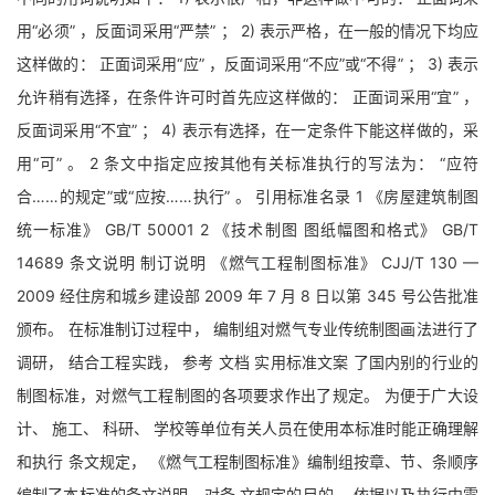
用“必须” ，反面词采用“严禁” ； 2) 表示严格，在一般的情况下均应
这样做的： 正面词采用“应” ，反面词采用“不应”或“不得” ； 3) 表示
允许稍有选择，在条件许可时首先应这样做的： 正面词采用“宜” ，
反面词采用“不宜” ； 4) 表示有选择，在一定条件下能这样做的，采
用“可” 。 2 条文中指定应按其他有关标准执行的写法为： “应符
合……的规定”或“应按……执行” 。 引用标准名录 1 《房屋建筑制图
统一标准》 GB/T 50001 2 《技术制图 图纸幅图和格式》 GB/T
14689 条文说明 制订说明 《燃气工程制图标准》 CJJ/T 130 —
2009 经住房和城乡建设部 2009 年 7 月 8 日以第 345 号公告批准
颁布。 在标准制订过程中， 编制组对燃气专业传统制图画法进行了
调研， 结合工程实践， 参考 文档 实用标准文案 了国内别的行业的
制图标准，对燃气工程制图的各项要求作出了规定。 为便于广大设
计、 施工、 科研、 学校等单位有关人员在使用本标准时能正确理解
和执行 条文规定， 《燃气工程制图标准》编制组按章、节、条顺序
编制了本标准的条文说明，对条 文规定的目的、 依据以及执行中需