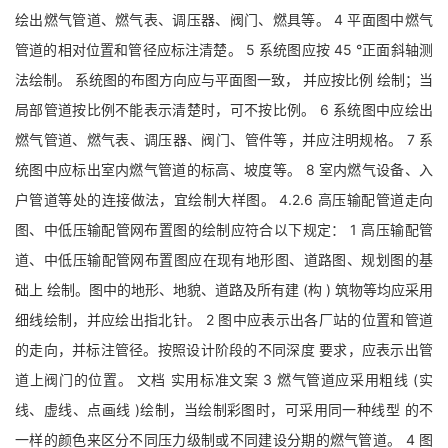
绘出燃气管道、燃气表、调压器、阀门、燃具等。 4 平面图中燃气
管道的相对位置和管径应标注清楚。 5 系统图应按 45 °正面斜轴测
法绘制。 系统图的布图方向应与平面图一致， 并应按比例 绘制；当
局部管道按比例不能表示清楚时，可不按比例。 6 系统图中应绘出
燃气管道、燃气表、调压器、阀门、管件等，并应注明规格。 7 系
统图中应标出室内燃气管道的标高、坡度等。 8 室内燃气设备、入
户管道等处的连接做法，宜绘制大样图。 4.2.6 高压输配管道走向
图、中低压输配管网布置图的绘制应符合以下规定： 1 高压输配管
道、中低压输配管网布置图应在现有地形图、道路图、规划图的基
础上 绘制。图中的地形、地貌、道路及所有建 (构 ) 筑物等均应采用
细线绘制，并应绘出指北针。 2 图中应表示出各厂站的位置和管道
的走向，并标注管径。按照设计阶段的不同深度 要求，应表示出管
道上阀门的位置。 文档 实用标准文案 3 燃气管道应采用粗线 (实
线、虚线、点画线 )绘制，当绘制彩图时，可采用同一种线型 的不
一样的颜色来区分不同压力级制或不同建设分期的燃气管道。 4 图