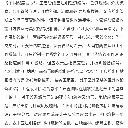
的不同深度要 求，工艺管线应注明管道编号、管道规格、介质流
向，公用管线应注明介质名称、流向和必 要的参数等。 5 应绘出管
线上的阀门等管道附件，但不包括管道的连接件。 6 管道与设备的
接口方位宜与真实的情况相符。 7 管线应采用水平和垂直绘制，不
宜用斜线绘制。管线不应穿越设备图形，并应减少 管线交叉；当有
交叉时，主要管路应连通，次要管路可断开。 8 当有两套及以上相
同系统时，可只绘制一套系统的工艺流程图，其余系统的相同设 备
及相应阀件等可省略，但应表示出相连支管，并标明设备编号。
4.2.2 燃气厂站总平面布置图的绘制应符合以下规定： 1 应绘出厂站
围墙内的建 (构 )筑物轮廓、 装置区范围、 处于室外及装置区外的设
备轮廓； 工程设计阶段的总平面布置图应在现状实测地形图的基础
上绘制，对于邻近燃气厂站的建 (构 )筑物及地形、地貌应表示清
楚。应绘出指北针或风玫瑰图。 2 图中的建 (构 )筑物应标注编号或
设计子项分号。对应编号或设计子项分号应给出建 (构 )筑物一览
表；表中应注明各建 (构 )筑物的层数、占地面积、建筑面积、结构