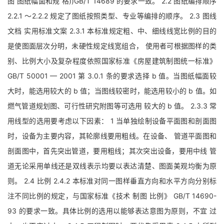
图 图纸幅面和规 格))GB/T 14689 的要求一致。 2.2 图纸编排顺序
2.2.1 ～2.2.2 规定了图纸按照类型、专业等编排的顺序。 2.3 图线
文档 实用标准文案 2.3.1 本标准规定粗、中、细线线宽比例的目的
是使图面层次分明，未硬性规定线宽组合， 使用者可根据图样的类
别、比例大小及复杂程度依照国家标准《房屋建筑制图统一标准》
GB/T 50001 — 2001 第 3.0.1 条的要求选择 b 值。当图纸幅面较
大时，能选用较大的 b 值；当图线较密时，能选用较小的 b 值。如
燃气管道规划图、可行性研究附图等可选用 较大的 b 值。 2.3.3 常
用线型的选用要考虑以下因素： 1 当单独绘制设备平面图和剖面图
时，设备为主要内容，其轮廓线要用粗线。在设备、 管道平面图和
剖面图中，首先突出管道，要用粗线；其次突出设备，要用中线 管
道无论采用单线还是双线表示均要以表达清楚、图面美观均衡为原
则。 2.4 比例 2.4.2 本标准对同一图样垂直方向和水平方向分别标
注不同比例的规定，与国家标准《技术 制图 比例》 GB/T 14690-
93 的要求一致。具体比例的选用以能够表达意图为原则，不宜 过