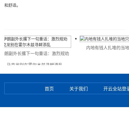
和舒适。
内地有钱人扎堆的当地
伊朗副外长撂下一句重话：激烈规劝
马克龙别在霍尔木兹寻衅添乱
首页
关于我们
开云全站登