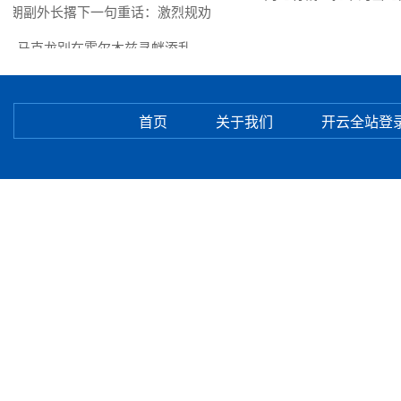
朗副外长撂下一句重话：激烈规劝
马克龙别在霍尔木兹寻衅添乱
首页
关于我们
开云全站登