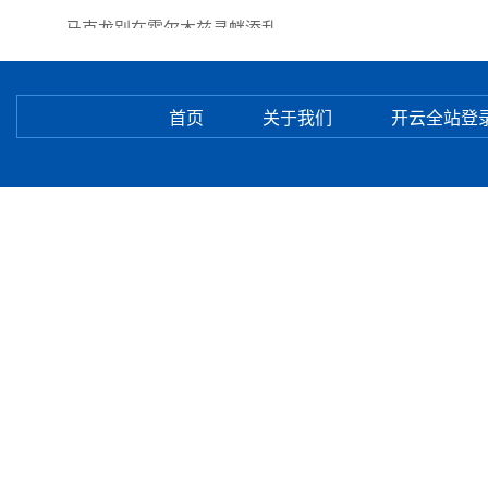
马克龙别在霍尔木兹寻衅添乱
首页
关于我们
开云全站登