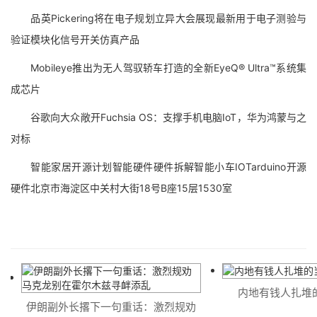
品英Pickering将在电子规划立异大会展现最新用于电子测验与
验证模块化信号开关仿真产品
Mobileye推出为无人驾驭轿车打造的全新EyeQ® Ultra™系统集
成芯片
谷歌向大众敞开Fuchsia OS：支撑手机电脑IoT，华为鸿蒙与之
对标
智能家居开源计划智能硬件硬件拆解智能小车IOTarduino开源
硬件北京市海淀区中关村大街18号B座15层1530室
内地有钱人扎堆的
伊朗副外长撂下一句重话：激烈规劝