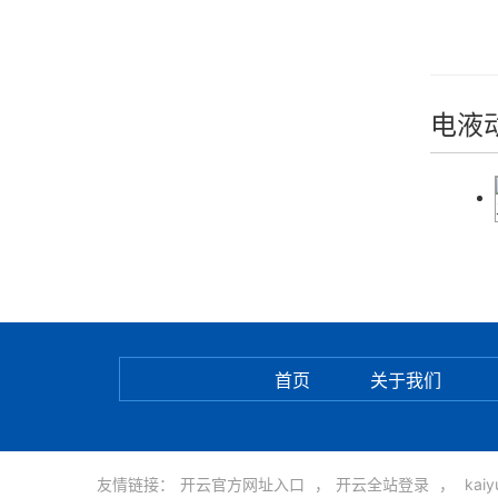
电液
电动国标蝶阀下业开展猜测
首页
关于我们
友情链接：
开云官方网址入口
，
开云全站登录
，
kai