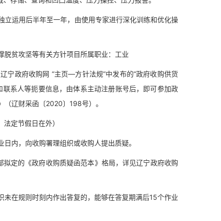
立运用后半年至一年，由使用专家进行深化训练和优化操
脱贫攻坚等有关方针项目所属职业：工业
政府收购网 “主页—方针法规”中发布的“政府收购供货
和联系人等扼要信息，由体系主动注册账号后，即可参加政
辽财采函〔2020〕198号）。
时刻，法定节假日在外）
日内，向收购署理组织或收购人提出质疑。
拟定的《政府收购质疑函范本》格局，详见辽宁政府收购
未在规则时刻内作出答复的，能够在答复期满后15个作业