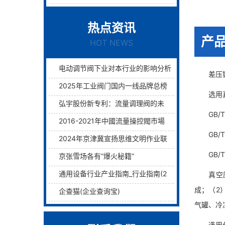
热点资讯
产
HOT NEWS
电动调节阀下业对本行业的影响分析
差压铸造
2025年工业阀门国内一线品牌总榜单前十名
选用真空
弘宇股份新专利：流量调理阀的未来已来过滤与调理两层护航！
GB/T 
2016-2021年中國流量操控閥市場远景及融資戰略咨詢報告
GB/T 
2024年京津冀宣扬思维文明作业联席会议在津举行
GB/T 
京张雪场各有“爆火秘籍”
通用设备行业产业指南_行业指南(2)_前瞻 - 前瞻网
真空压力
成；（2
企查猫(企业查询宝)
气罐、冷
选用分布