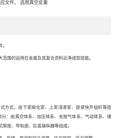
应文件。 选用真空反重
件。
范围的运用在金属及其复合资料近净成型技能。
；
式方式，由下室熔化室、上室浸渗室、锁紧快开组织等组
部分：由真空体系、加压体系、充放气体系、气动体系、储
机架座、导轨座、缸盖操纵器等组成。
载、存储、查询和凹凸温度、压力操控、压力报警。