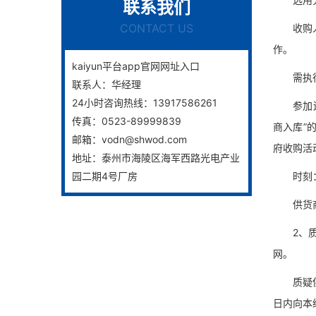
联系我们
CONTACT US
收购人独
作。
kaiyun平台app官网网址入口
需执行的
联系人：
华经理
24小时咨询热线：
13917586261
参加辽宁
传真：
0523-89999839
商入库”
邮箱：
vodn@shwod.com
府收购活
地址：
泰州市海陵区海军西路光电产业
园二期4号厂房
时刻：20
供货商觉
2、质疑
网。
质疑供货
日内向本