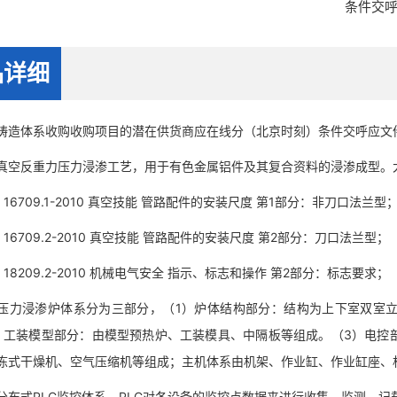
条件交呼
品详细
体系收购收购项目的潜在供货商应在线分（北京时刻）条件交呼应文
反重力压力浸渗工艺，用于有色金属铝件及其复合资料的浸渗成型。大
16709.1-2010 真空技能 管路配件的安装尺度 第1部分：非刀口法兰型
16709.2-2010 真空技能 管路配件的安装尺度 第2部分：刀口法兰型；
18209.2-2010 机械电气安全 指示、标志和操作 第2部分：标志要求；
浸渗炉体系分为三部分，（1）炉体结构部分：结构为上下室双室立
）工装模型部分：由模型预热炉、工装模具、中隔板等组成。（3）电控
冻式干燥机、空气压缩机等组成；主机体系由机架、作业缸、作业缸座、
式PLC监控体系，PLC对各设备的监控点数据来进行收集、监测、记