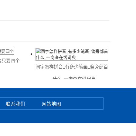
只要四个
《军
闸字怎样拼音_有多少笔画_偏旁部首是
什么_一向查在线词典
联系我们
网站地图