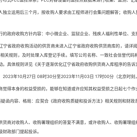
立运用后三个月，按收购人要求由工程师进行会集问题解答；收购人独
政府收购方针内容：中小微企业、监狱企业、残疾人福利性单位、支撑
省政府收购活动的供货商未进入辽宁省政府收购供货商库的，请详阅辽宁
的相关规则，及时处理入库登记手续。填写公司名称、一致社会信誉代码
动。具体规则详见《关于逐渐优化辽宁省政府收购供货商入库程序的告诉》（
23年10月27日 08时30分至2023年11月03日 17时00分（北京
得本身的权益受损的，能够在知道或许应知其权益受损之日起七个作业
函内容、格局：应契合《政府收购质疑和投诉方法》相关规则和财政部
商对收购人、收购署理组织的答复不满意，或许收购人、收购署理组织
级财政部门提起投诉。