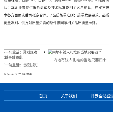
认：本企业来提供报价清单及技术标准说明至客户确认，在双方技
术各方面确认后再拟定合同。7.品质衡量准则：质量发展要求、品质
衡量准则、供方对质量负责的条件按国家相关品质衡量准则。
内地有钱人扎堆的当地只要四个
一句重话：激烈规劝
尔木兹寻衅添乱
首页
关于我们
开云全站登