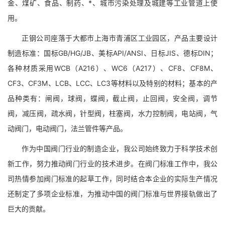
金、煤矿、食品、制药、*、城市污染处理及城建等工业管道上使
用。
正钢公司座落于大都市上海市青浦区工业园区，产品主要设计
制造标准：国标GB/HG/JB、美标API/ANSI、日标JIS、德标DIN；
各种材质采用WCB（A216）、WC6（A217）、CF8、CF8M、
CF3、CF3M、LCB、LCC、LC3等材料以及特别的材料；基本的产
品种类有：闸阀，球阀，蝶阀，截止阀，止回阀，安全阀，调节
阀，减压阀，疏水阀，针型阀，柱塞阀，水力控制阀，电站阀，气
动阀门，电动阀门，法兰管件等产品。
作为中国阀门行业的制造企业，我公司始终致力于科学技术创
新工作，努力推动阀门行业的技术进步。在阀门标准工作中，我公
司热情参加阀门标准的起草工作，同时结合本企业的实际生产情况
还制定了多项企业标准，为推动中国的阀门标准与世界接轨做出了
巨大的贡献。