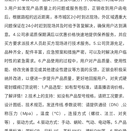
3.用户如发现产品质量上的问题或服务抱怨，正钢收到用户函电
后，根据路程的远近距离，本市城区2小时到达现场，外区域遇重大
问题保证在24小时赶到现场并及时给予答复解决，确保用户达到满
意。4.公司承诺质保期满后以优惠价格快速地提供保养服务，并应
买方要求派技术人员赴买方现场进行技术服务。5.公司货源充足，
品种齐全，配件丰富，应急预案和措施严密，可以及时解决用户临
时性的紧急需求。6.产品使用的过程中，用户对产品质量、使用性
能、修改完善意见或其他建设性建议等方面的反馈，正钢会积极采
纳并改进，以便进一步提升产品质量，更好地回报用户。对夹式硬
密封蝶阀订货说明：1.产品选型：如有型号标准，请直播咨询价格，
了解详情！2.技术上的支持：如没有产品型号规格，请把工况要求、
设计图纸、技术规范，发送传线.参数说明：请提供通径（DN）,公
称压力（Mpa），温度（℃），连接方式（螺纹、法兰、对夹
等），驱动方式。4.驱动方式：手动、蜗轮、气动、电动等。5.产品
质量标准：国标GB、日标JIS、美标ANSI、德标DIN等。6.报价确