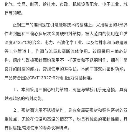
化气、食品、制药、给排水、市政、机械设备配套、电子工业，城
建等领域。
正钢生产的蝶阀是在引进能够技术的基础上，采用精密的J形弹
性密封圈和三偏心多层次金属硬密封结构，被大范围的使用在介质
温度≤425℃的治金、电力、石油化学工业、以及给排水和市政建设
等工业管道上，作调节流量和载断流体使用。该阀采用三偏心结
构，阀座与碟板密封面均采用不一样硬度和不锈钢制作，拥有非常
良好的耐腐的能力，常规使用的寿命长，本阀军邮双向密封功能，
产品符合国家GB/T13927-92阀门压力试验标准。
１、本阀采用三偏心密封结构，阀座与蝶板几乎无磨损，具有
越观越紧的密封功能。
２、密封圈选用不锈钢制作，具有金属硬密封和弹性密封的双
重优点，无论在低温和高温的情况下，均具有优良的密封性能，具
有耐腐蚀,常规使用的寿命长等特点。