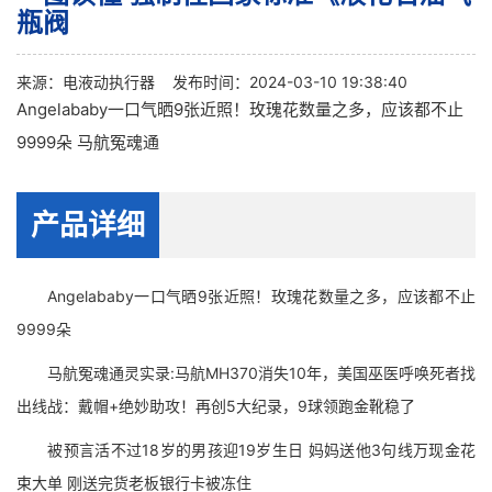
瓶阀
来源：
电液动执行器
发布时间：2024-03-10 19:38:40
Angelababy一口气晒9张近照！玫瑰花数量之多，应该都不止
9999朵 马航冤魂通
产品详细
Angelababy一口气晒9张近照！玫瑰花数量之多，应该都不止
9999朵
马航冤魂通灵实录:马航MH370消失10年，美国巫医呼唤死者找
出线战：戴帽+绝妙助攻！再创5大纪录，9球领跑金靴稳了
被预言活不过18岁的男孩迎19岁生日 妈妈送他3句线万现金花
束大单 刚送完货老板银行卡被冻住