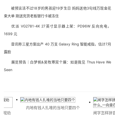
被预言活不过18岁的男孩迎19岁生日 妈妈送他3句线万现金花
束大单 刚送完货老板银行卡被冻住
优派 VG2781-4K 27英寸显示器上架：PD96W 反向充电，
1699 元
音讯称三星方案出产 40 万支 Galaxy Ring 智能戒指，估计7月
露脸
展览预告｜白梦帆&吴牧寒双个展：如是我见 Thus Have We
Seen
内地有钱人扎堆的当地只要四个
规劝
闸字怎样拼音