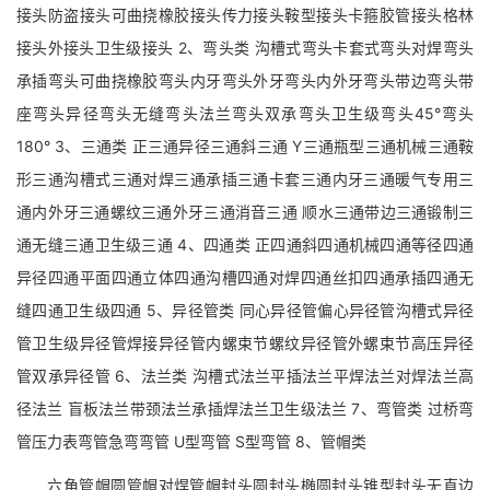
接头防盗接头可曲挠橡胶接头传力接头鞍型接头卡箍胶管接头格林
接头外接头卫生级接头 2、弯头类 沟槽式弯头卡套式弯头对焊弯头
承插弯头可曲挠橡胶弯头内牙弯头外牙弯头内外牙弯头带边弯头带
座弯头异径弯头无缝弯头法兰弯头双承弯头卫生级弯头45°弯头
180° 3、三通类 正三通异径三通斜三通 Y三通瓶型三通机械三通鞍
形三通沟槽式三通对焊三通承插三通卡套三通内牙三通暖气专用三
通内外牙三通螺纹三通外牙三通消音三通 顺水三通带边三通锻制三
通无缝三通卫生级三通 4、四通类 正四通斜四通机械四通等径四通
异径四通平面四通立体四通沟槽四通对焊四通丝扣四通承插四通无
缝四通卫生级四通 5、异径管类 同心异径管偏心异径管沟槽式异径
管卫生级异径管焊接异径管内螺束节螺纹异径管外螺束节高压异径
管双承异径管 6、法兰类 沟槽式法兰平插法兰平焊法兰对焊法兰高
径法兰 盲板法兰带颈法兰承插焊法兰卫生级法兰 7、弯管类 过桥弯
管压力表弯管急弯弯管 U型弯管 S型弯管 8、管帽类
六角管帽圆管帽对焊管帽封头圆封头椭圆封头锥型封头无直边