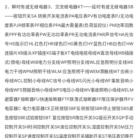
2、瞬时有或无继电器3、交流继电器KT——延时有或无继电器SB
——按钮开关SA 转换开关电流表PA电压表PV有功电度表PJ无功电
度表PJR频率表PF相位表PPA最大需量表(负荷监控仪) PM功率因数
表PPF有功功率表PW无功功率表PR无功电流表PAR声信号HA光信
号HS指示灯HL红色灯HR绿色灯HG黄色灯HY蓝色灯HB白色灯HW
连接片XB插头XP插座XS端子板XT电线电缆母线W直流母线WB插接
式(馈电)母线WIB电力分支线WP照明分支线WL应急照明分支线WE
电力干线WPM照明干线WLM 应急照明干线WEM滑触线WT合闸小
母线WCL控制小母线WC信号小母线WS闪光小母线WF事故音响小
母线WFS预报音响小母线WPS电压小母线WV事故照明小母线WELM
避雷器F熔断器FU快速熔断器FTF跌落式熔断器FF限压保护器件FV
电容器C 电力电容器CE正转按钮SBF反转按钮SBR停止按钮SBS紧
急按钮SBE试验按钮SBT 复位按钮SR限位开关SQ接近开关SQP手动
控制开关SH时间控制开关SK液位控制开关SL湿度控制开关SM压力
控制开关SP速度控制开关SS温度控制开关辅助开关ST电压表切换开