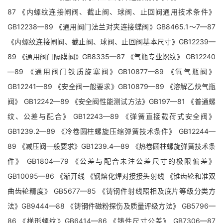
87 《内螺纹连接闸阀、截止阀、球阀、止回阀通用技术条件》
GB12238—89 《通用阀门法兰对夹连接蝶阀》GB8465.1～7—87
《内螺纹连接闸阀、截止阀、球阀、止回阀基本尺寸》GB12239—
89 《通用阀门隔膜阀》GB8335—87 《气瓶专业螺纹》 GB12240
—89 《通用阀门铁质旋塞阀》GB10877—89 《氧气瓶阀》
GB12241—89 《安全阀一般要求》GB10879—89 《溶解乙炔气瓶
阀》 GB12242—89 《安全阀性能测试方法》GB197—81 《普通螺
纹、公差与配合》 GB12243—89 《弹簧直接载荷式安全阀》
GB1239.2—89 《冷卷圆柱螺旋压缩弹簧技术条件》 GB12244—
89 《减压阀一般要求》GB1239.4—89 《热卷圆柱螺旋弹簧技术条
件》 GB1804—79 《公差与配合未注公差尺寸的极限偏差》
GB10095—86 《渐开线 《钢熔化焊对接接头射线 《锥齿轮和准双
曲齿轮精度》 GB5677—85 《铸钢件射线照相及底片等级分类方
法》GB9444—88 《铸钢件磁粉探伤及质量评级方法》 GB5796—
86 《梯形螺纹》GB6414—86 《铸件尺寸公差》 GB7306—87