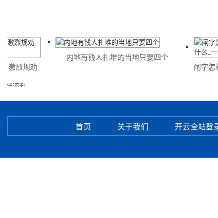
内地有钱人扎堆的当地只要四个
烈规劝
闸字怎样拼音
添乱
什么
首页
关于我们
开云全站登