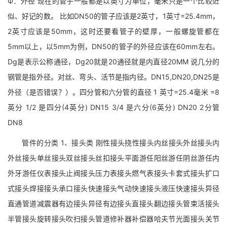
Ф：外径 现在的管子一般都是以英寸为单位，毫米只是一个比较近
似、好记的数。 比如DN50的管子应该是2英寸，1英寸=25.4mm，
2英寸应该是50mm，这时还要看管子的壁厚，一般螺旋管都在
5mm以上，以5mm为例，DN50的管子的外径应该在60mm左右。
Dg是表示公称通径，Dg20就是20通径就是内直径20MM 说几分的
钢管是指外径。对丝、弯头、活节是指内径。DN15,DN20,DN25是
外径（是否错误？）。四分管和六分管的直径 1 英寸=25.4毫米 =8
英分 1/2 是四分(4英分) DN15 3/4 是六分(6英分) DN20 2分管
DN8
管件的分类 1、接头类 刚性接头挠性接头内丝接头外丝接头内
外丝接头单丝接头双丝接头丝扣接头平面游任阳丝游任阴丝游任内
外牙游任仪表接头止阀接头压力表接头燃气表接头卡套式接头扩口
式接头焊接接头承口接头快速接头气动快速接头液压快速接头异径
直通管道减震器有边接头异径有边接头直接头翻边接头管束活接头
半管接头旋转接头吹扫接头管道修补器补偿器哈夫节光面接头关节