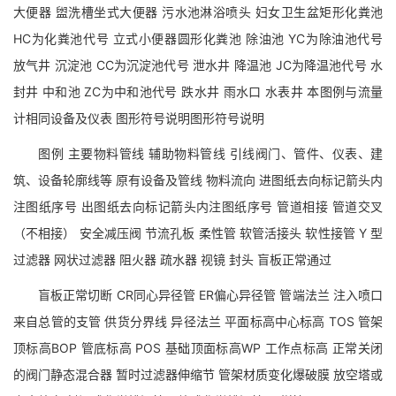
大便器 盥洗槽坐式大便器 污水池淋浴喷头 妇女卫生盆矩形化粪池
HC为化粪池代号 立式小便器圆形化粪池 除油池 YC为除油池代号
放气井 沉淀池 CC为沉淀池代号 泄水井 降温池 JC为降温池代号 水
封井 中和池 ZC为中和池代号 跌水井 雨水口 水表井 本图例与流量
计相同设备及仪表 图形符号说明图形符号说明
图例 主要物料管线 辅助物料管线 引线阀门、管件、仪表、建
筑、设备轮廓线等 原有设备及管线 物料流向 进图纸去向标记箭头内
注图纸序号 出图纸去向标记箭头内注图纸序号 管道相接 管道交叉
（不相接） 安全减压阀 节流孔板 柔性管 软管活接头 软性接管 Y 型
过滤器 网状过滤器 阻火器 疏水器 视镜 封头 盲板正常通过
盲板正常切断 CR同心异径管 ER偏心异径管 管端法兰 注入喷口
来自总管的支管 供货分界线 异径法兰 平面标高中心标高 TOS 管架
顶标高BOP 管底标高 POS 基础顶面标高WP 工作点标高 正常关闭
的阀门静态混合器 暂时过滤器伸缩节 管架材质变化爆破膜 放空塔或