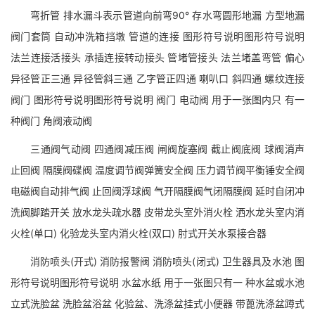
弯折管 排水漏斗表示管道向前弯90° 存水弯圆形地漏 方型地漏
阀门套筒 自动冲洗箱挡墩 管道的连接 图形符号说明图形符号说明
法兰连接活接头 承插连接转动接头 管堵管接头 法兰堵盖弯管 偏心
异径管正三通 异径管斜三通 乙字管正四通 喇叭口 斜四通 螺纹连接
阀门 图形符号说明图形符号说明 阀门 电动阀 用于一张图内只 有一
种阀门 角阀液动阀
三通阀气动阀 四通阀减压阀 闸阀旋塞阀 截止阀底阀 球阀消声
止回阀 隔膜阀碟阀 温度调节阀弹簧安全阀 压力调节阀平衡锤安全阀
电磁阀自动排气阀 止回阀浮球阀 气开隔膜阀气闭隔膜阀 延时自闭冲
洗阀脚踏开关 放水龙头疏水器 皮带龙头室外消火栓 洒水龙头室内消
火栓(单口) 化验龙头室内消火栓(双口) 肘式开关水泵接合器
消防喷头(开式) 消防报警阀 消防喷头(闭式) 卫生器具及水池 图
形符号说明图形符号说明 水盆水纸 用于一张图只有一 种水盆或水池
立式洗脸盆 洗脸盆浴盆 化验盆、洗涤盆挂式小便器 带蓖洗涤盆蹲式