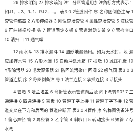
26 排水明沟 27 排水暗沟 注：分区管道用加注角标方式表示：
如J1、J2、RJ1、RJ2……。 表3.0.2管道附件 序 名称图例备注号 1
套管伸缩器 2 方形伸缩器 3 刚性穿墙套管 4 柔性穿墙套管 5 波纹管
6 可曲挠橡胶接 头 7 管道固定支架 8 管道滑动支架 9 立管检查口
10 清扫口 11 通气帽
12 雨水斗 13 排水漏斗 14 圆形地漏通用。如为无水封，地 漏
应加存水弯 15 方形地漏 16 自动冲洗水箱 17 挡墩 18 减压孔板 19
Y形除污器 20 毛发聚集器 21 防回流污染止 回阀 22 吸气阀 表3.0.3
管道连接 序 名称图例备注 号 1 法兰连接 2 承插连接 3 活接头
4 管堵 5 法兰堵盖 6 弯折管表示管道向后及 向下弯转90° 7 三
通连接 8 四通连接 9 盲板 10 管道丁字上接 11 管道丁字下接 12 管
道交叉在下方和后面的 管道应断开 表3.0.4管件 序 名称图例备注号
1 偏心异径 管 2 异径管 3 乙字管 4 喇叭口 5 转动接头 6 短管 7 存
水弯