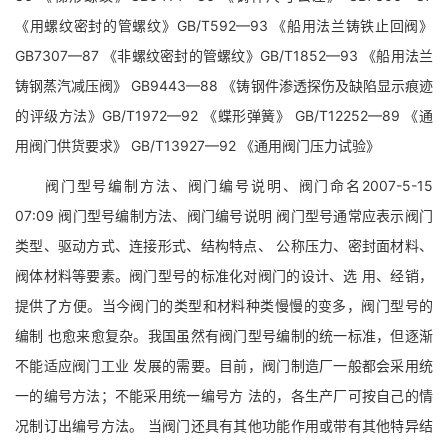
《用螺纹密封的管螺纹》GB/T592—93 《船用法兰铸铁止回阀》
GB7307—87 《非螺纹密封的管螺纹》GB/T1852—93 《船用法兰
铸钢蒸汽减压阀》 GB9443—88 《铸钢件渗透探伤及缺陷显示痕迹
的评级方法》GB/T1972—92 《蝶形弹簧》 GB/T12252—89 《通
用阀门供货要求》 GB/T13927—92 《通用阀门压力试验》
阀门型号编制方法、阀门编号说明、阀门命名2007-5-15
07:09 阀门型号编制方法、阀门编号说明 阀门型号通常应表示阀门
类型、驱动方式、连接形式、结构特点、 公称压力、密封面材料、
阀体材料等要素。阀门型号的标准化对阀门的设计、选 用、经销，
提供了方便。当今阀门的类型和材料种类慢慢的变多，阀门型号的
编制 也愈来愈复杂。我国虽然有阀门型号编制的统一标准，但逐渐
不能适应阀门工业 发展的需要。目前，阀门制造厂一般都会采用统
一的编号方法；不能采用统一编号方 法的，各生产厂可按自己的情
况制订出编号方法。 当阀门还具有其他功能作用或带有其他特异结