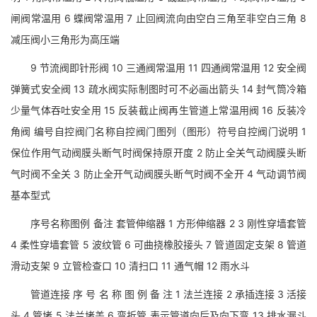
闸阀常温用 6 蝶阀常温用 7 止回阀流向由空白三角至非空白三角 8
减压阀小三角形为高压端
9 节流阀即针形阀 10 三通阀常温用 11 四通阀常温用 12 安全阀
弹簧式安全阀 13 疏水阀实际制图时可不必画出箭头 14 封气筒冷箱
少量气体吞吐安全用 15 反装截止阀再生管道上常温用阀 16 反装冷
角阀 编号自控阀门名称自控阀门图列（图形）符号自控阀门说明 1
保位作用气动阀膜头断气时阀保持原开度 2 防止全关气动阀膜头断
气时阀不全关 3 防止全开气动阀膜头断气时阀不全开 4 气动调节阀
基本型式
序号名称图例 备注 套管伸缩器 1 方形伸缩器 2 3 刚性穿墙套管
4 柔性穿墙套管 5 波纹管 6 可曲挠橡胶接头 7 管道固定支架 8 管道
滑动支架 9 立管检查口 10 清扫口 11 通气帽 12 雨水斗
管道连接 序 号 名 称 图 例 备 注 1 法兰连接 2 承插连接 3 活接
头 4 管堵 5 法兰堵盖 6 弯折管 表示管道向后及向下弯 13 排水漏斗