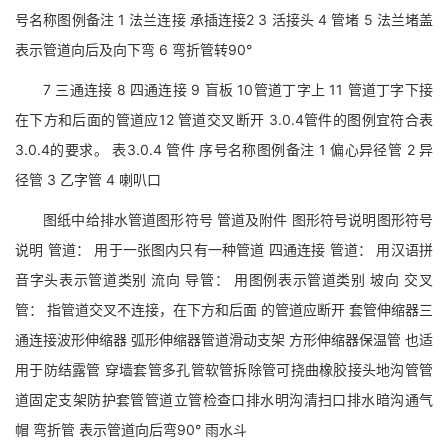
号名称图例备注 1 法兰连接 承插连接2 3 活接头 4 管堵 5 法兰堵盖
表示管道向后及向下弯 6 弯折管转90°
7 三通连接 8 四通连接 9 盲板 10管道丁字上 11 管道丁字下接
在下方和后面的管道应12 管道交叉断开 3.0.4管件的图例宜符合表
3.0.4的要求。 表3.0.4 管件 序号名称图例备注 1 偏心异径管 2 异
径管 3 乙字管 4 喇叭口
图纸中给排水管道图形符号 管道及附件 图形符号说明图形符号
说明 管道： 用于一张图内只有一种管道 四通连接 管道： 用汉语拼
音字头表示管道类别 流向 导管： 用图例表示管道类别 坡向 交叉
管： 指管道交叉不连接，在下方和后面 的管道应断开 套管伸缩器三
通连接波形伸缩器 弧形伸缩器管道滑动支架 方形伸缩器保温管 也适
用于防结露管 穿墙套管多孔管软管拆除管可挠曲橡胶接头地沟管管
道固定支架防护套管管道立管检查口排水明沟清扫口排水暗沟通气
帽 弯折管 表示管道向后弯90° 雨水斗