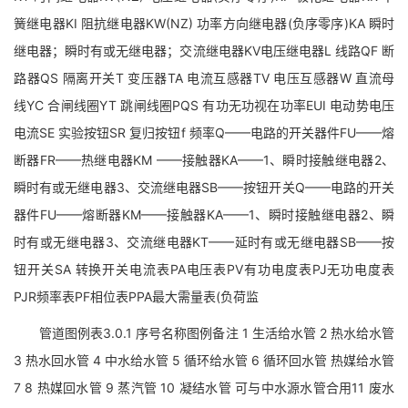
簧继电器KI 阻抗继电器KW(NZ) 功率方向继电器(负序零序)KA 瞬时
继电器；瞬时有或无继电器；交流继电器KV电压继电器L 线路QF 断
路器QS 隔离开关T 变压器TA 电流互感器TV 电压互感器W 直流母
线YC 合闸线圈YT 跳闸线圈PQS 有功无功视在功率EUI 电动势电压
电流SE 实验按钮SR 复归按钮f 频率Q——电路的开关器件FU——熔
断器FR——热继电器KM ——接触器KA——1、瞬时接触继电器2、
瞬时有或无继电器3、交流继电器SB——按钮开关Q——电路的开关
器件FU——熔断器KM——接触器KA——1、瞬时接触继电器2、瞬
时有或无继电器3、交流继电器KT——延时有或无继电器SB——按
钮开关SA 转换开关电流表PA电压表PV有功电度表PJ无功电度表
PJR频率表PF相位表PPA最大需量表(负荷监
管道图例表3.0.1 序号名称图例备注 1 生活给水管 2 热水给水管
3 热水回水管 4 中水给水管 5 循环给水管 6 循环回水管 热媒给水管
7 8 热媒回水管 9 蒸汽管 10 凝结水管 可与中水源水管合用11 废水