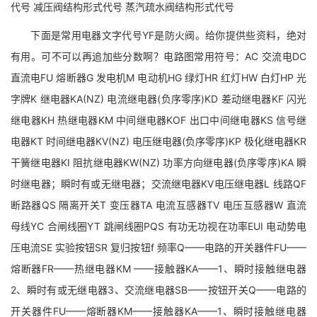
代号 减压阀结构形式代号 蒸汽疏水阀结构形式代号
下面是常用电器文字代号YF是防火阀。给你提供些资料，绝对
有用。可不可以再追加些分数啊？电路图常用符号：AC 交流电DC
直流电FU 熔断器G 发电机M 电动机HG 绿灯HR 红灯HW 白灯HP 光
字牌K 继电器KA(NZ) 电流继电器(负序零序)KD 差动继电器KF 闪光
继电器KH 热继电器KM 中间继电器KOF 出口中间继电器KS 信号继
电器KT 时间继电器KV(NZ) 电压继电器(负序零序)KP 极化继电器KR
干簧继电器KI 阻抗继电器KW(NZ) 功率方向继电器(负序零序)KA 瞬
时继电器；瞬时有或无继电器；交流继电器KV电压继电器L 线路QF
断路器QS 隔离开关T 变压器TA 电流互感器TV 电压互感器W 直流
母线YC 合闸线圈YT 跳闸线圈PQS 有功无功视在功率EUI 电动势电
压电流SE 实验按钮SR 复归按钮f 频率Q——电路的开关器件FU——
熔断器FR——热继电器KM ——接触器KA——1、瞬时接触继电器
2、瞬时有或无继电器3、交流继电器SB——按钮开关Q——电路的
开关器件FU——熔断器KM——接触器KA——1、瞬时接触继电器