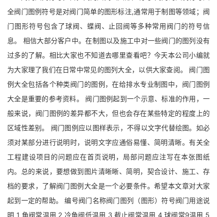
全阀门图例符号是对阀门简单的图形标注,通常用于制图等领域；阀
门图形符号包含了球阀、蝶阀、止回阀等多种常用阀门的符号信
息。 相信大部分客户中。在制图以及施工中对一些阀门的图列没有
过多的了解。相比大家也不知道去哪里查看吧？今天本公司小编就
为大家理了我们在日常中常见的图列大全，以供大家查阅。 阀门图
例大全包括各个种类阀门的图例，在给排水专业制图中，阀门图例
大全是重要的参考资料。 阀门图例起到一个示意、标准的作用，一
般来说，阀门图例的差异都不大，但也会存在某些特定的程度上的
区域性差别。 阀门图例应以图样表示，不得以文字代替绘图。如必
须对某部分进行说明时，说明文字应通俗易懂、简明清晰。有关全
工程建设项目的问题应在首页说明，局部问题应注写在本张图纸
内。总的来说，要想做到图片清晰晰、简明，契合设计、施工、存
档的要求，了解阀门图例大全是一个必要条件。希望本文章对大家
起到一定的帮助。 编号阀门名称阀门图列（图形）符号阀门用途说
明 1 角阀常温用 2 冷角阀低温用 3 截止阀常温用 4 球阀常9温用 5