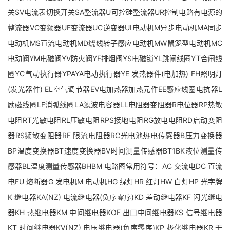
关SV电流表切换开关SA整流器U可控硅整流器UR控制电路有电源的
整流器VC变频器UF变流器UC逆变器UI电动机M异步电动机MA同步
电动机MS直流电动机MD绕线转子感应电动机MW鼠笼型电动机MC
电动阀YM电磁阀YV防火阀YF排烟阀YS电磁锁YL跳闸线圈YT合闸线
圈YC气动执行器YPAYA电动执行器YE 发热器件(电加热) FH照明灯
(发光器件) EL空气调节器EV电加热器加热元件EE感应线圈电抗器L
励磁线圈LF消弧线圈LA滤波电容器LL电阻器变阻器R电位器RP热敏
电阻RT光敏电阻RL压敏电阻RPS接地电阻RG放电电阻RD启动变阻
器RS频敏变阻器RF 限流电阻器RC光电池热电传感器B压力变换器
BP温度变换器BT速度变换器BV时间测量传感器BT1BK液位测量传
感器BL温度测量传感器BHBM 电路图常用符号：AC 交流电DC 直流
电FU 熔断器G 发电机M 电动机HG 绿灯HR 红灯HW 白灯HP 光字牌
K 继电器KA(NZ) 电流继电器(负序零序)KD 差动继电器KF 闪光继电
器KH 热继电器KM 中间继电器KOF 出口中间继电器KS 信号继电器
KT 时间继电器KV(NZ) 电压继电器(负序零序)KP 极化继电器KR 干