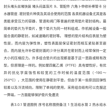
封头堵头丝堵快装 堵头闷盖盲片 9、管配件 六角卜申修补棒管卡 分
水器管座 .密封垫片种类及其适合使用的范围 各类机器设备尤其是各
类能承受压力的容器、管道和阀门等普遍的使用垫片密封结构。最
简单的垫片为平垫片，整个垫片为同一材料组成，作机械设备一般
接合面的静密封，如减速箱的密封等。 理想的垫片结构应表层为塑
性层，而内层为弹性体，塑性表面层保证密封而相互紧贴甚至嵌
合，而内层允许补偿密封面的少许分离并在密封而上经常保持一定
大小的压缩应力。许多组合垫片的出现都是基于这一思路或稍有改
型，但原理是一样的。例如聚四氟乙烯（PTFE）具有塑性好，有优
异的抗化学腐蚀性和较宽的工作时候的温度范围（-190～
250℃），大范围的使用在静密封平垫，但由于某一些原因回弹性
较差以及冷流倾向，限制了单纯的使用，采用组合结构可以克服这
一弊端，一方面能够保护垫片免遭流
表3.0.1 管道图例 序号名称图例备注 1 生活给水管 2 热水给水