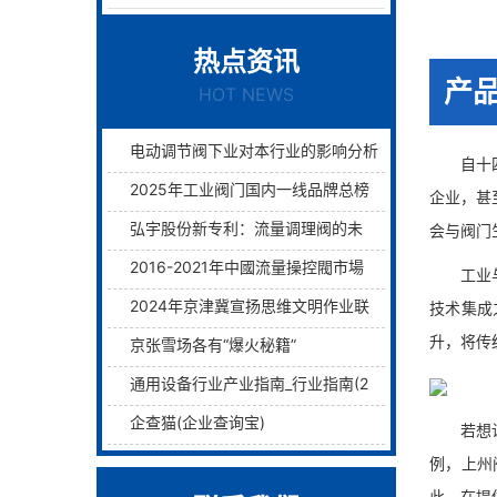
热点资讯
产
HOT NEWS
电动调节阀下业对本行业的影响分析
自十四五
2025年工业阀门国内一线品牌总榜单前十名
企业，甚
弘宇股份新专利：流量调理阀的未来已来过滤与调理两层护航！
会与阀门
2016-2021年中國流量操控閥市場远景及融資戰略咨詢報告
工业与信
2024年京津冀宣扬思维文明作业联席会议在津举行
技术集成
升，将传
京张雪场各有“爆火秘籍”
通用设备行业产业指南_行业指南(2)_前瞻 - 前瞻网
企查猫(企业查询宝)
若想让企
例，上州
此，在提