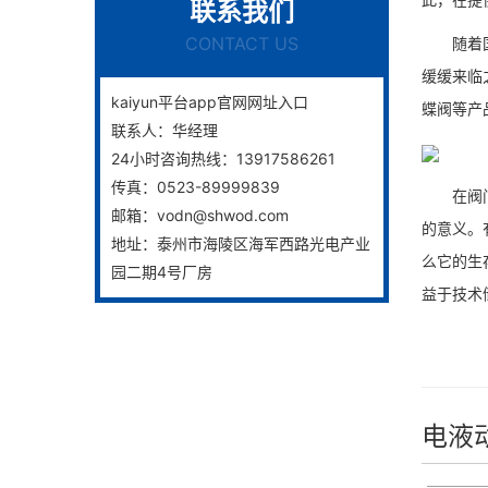
联系我们
CONTACT US
随着国家
缓缓来临
kaiyun平台app官网网址入口
蝶阀等产
联系人：
华经理
24小时咨询热线：
13917586261
传真：
0523-89999839
在阀门生
邮箱：
vodn@shwod.com
的意义。
地址：
泰州市海陵区海军西路光电产业
么它的生
园二期4号厂房
益于技术
电液