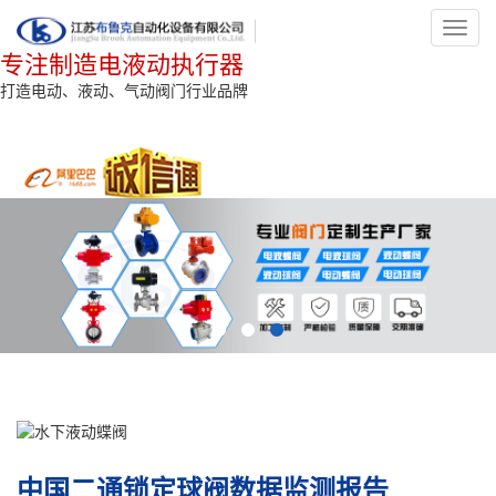
Toggl
navig
专注制造电液动执行器
打造电动、液动、气动阀门行业品牌
中国二通锁定球阀数据监测报告