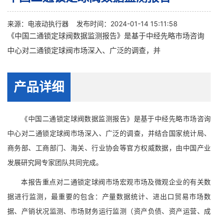
来源：
电液动执行器
发布时间：2024-01-14 15:11:58
《中国二通锁定球阀数据监测报告》是基于中经先略市场咨询
中心对二通锁定球阀市场深入、广泛的调查，并
产品详细
《中国二通锁定球阀数据监测报告》是基于中经先略市场咨询
中心对二通锁定球阀市场深入、广泛的调查，并结合国家统计局、
商务部、工商部门、海关、行业协会等官方权威数据，由中国产业
发展研究网专家团队共同完成。
本报告重点对二通锁定球阀市场宏观市场及微观企业的有关数
据进行监测，最重要的包含：产量数据统计、进出口贸易市场数
据、产销状况监测、市场财务运行监测（资产负债、资产运营、成