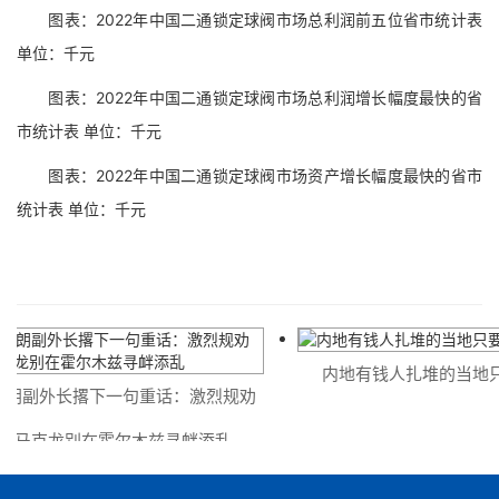
图表：2022年中国二通锁定球阀市场总利润前五位省市统计表
单位：千元
图表：2022年中国二通锁定球阀市场总利润增长幅度最快的省
市统计表 单位：千元
图表：2022年中国二通锁定球阀市场资产增长幅度最快的省市
统计表 单位：千元
内地有钱人扎堆的当地只
朗副外长撂下一句重话：激烈规劝
马克龙别在霍尔木兹寻衅添乱