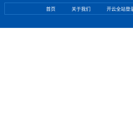
首页
关于我们
开云全站登