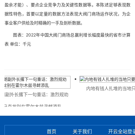
盈余才能）、要点企业竞争力及关键性数据等。本陈述足够表现数
据性特色，首要以定量的数据方法表现大阀门商场运作状况，为企
事业客户供给及时精确的一手及剖析数据。
图表：2022年中国大阀门商场总赢利增长幅度最快的省市计算
表 单位：千元
内地有钱人扎堆的当地只
朗副外长撂下一句重话：激烈规劝
马克龙别在霍尔木兹寻衅添乱
首页
关于我们
开云全站登