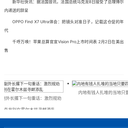
新华社快讯：据法国音讯，法国总统马克龙8日接受了总理博尔
内递送的辞呈
OPPO Find X7 Ultra体会：把镜头对准日子，记载这仓促的年
代
千呼万唤！苹果总算官宣Vision Pro上市时间表 2月2日在美出
售
内地有钱人扎堆的当地只要
副外长撂下一句重话：激烈规劝
克龙别在霍尔木兹寻衅添乱