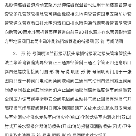
弧形伸缩器管道滑动支架方形伸缩器保温管也适用于防结露管穿墙
套管多孔管软管撤除管可挠曲橡胶接头地沟管管道固定支架防护套
管管道立管查看口排水明沟清扫口排水暗沟通气帽弯折管表明管道
向后弯90雨水斗弯折管表明管道向前弯90排水漏斗存水弯圆形地漏
方型地漏阀门套筒主动冲刷箱挡墩管道的衔接图 形 符 号阐明图
2、 形 符 号阐明法兰衔接活接头承插衔接滚动接头管堵管接头
法兰堵盖弯管偏疼异径管正三通异径管斜三通乙字管正四通喇叭口
斜四通螺纹衔接阀门图 形 符 号说 明图 形 符 号阐明阀门用于一张
图内只要一种阀门电动阀角阀液动阀三通阀气动阀四通阀减压阀闸
阀旋塞阀截止阀底阀球阀消声止回阀隔膜阀碟阀温度调节阀绷簧安
全阀压力调节阀平衡锤安全阀电磁阀主动排气阀止回阀浮球阀气开
隔膜阀气闭隔膜阀延时自闭冲刷阀脚踏开关放水龙头疏水器皮带龙
头室外消火栓浇水龙头室内消火栓(单口)化验龙头室内消火栓(双口)
肘式开关水泵接合器消防喷头(开式)消防报警阀消防喷头(闭式)卫生
用具及水池图 形 符 号说 明图 形 符 号阐明水盆水纸用