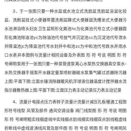
3、于一张图只要一种水盆或水池立式洗脸盆洗脸盆浴盆化验
盆、洗刷盆挂式小便器带蓖洗刷盆蹲式大便器盥洗槽坐式大便器污
水池淋浴喷头妇女卫生盆矩形化粪池hc为化粪池代号立式小便器圆
形化粪池除油池yc为除油池代号放气井沉淀池cc为沉淀池代号泄水
井降温池jc为降温池代号水封井中和池zc为中和池代号跌水井雨水
口水表井本图例与流量计相同设备及外表图 形 符 号说 明图 形 符
号阐明泵用于一张图只要一种泵管道泵离心水泵热交换器真空泵水-
水热交换器手摇泵开水器定量泵喷射器磁水泵集气罐过滤器除污器
上图:平面下图:立面水锤消除器暖风机浮球液位器温度计搅拌器水流
指示器散热器上图:平面下图:立面压力表主动记录压力表主动记录
4、流量计电接点压力表转子流量计流量计减压孔板暖通工程图
形符号线型 风管及部件 通风空调设备 阀门线型图 形 符 号说 明图
形 符 号阐明粗实线细虚线中实线细点划线细实线细双点划线粗虚线
折断线中虚线波涛线风管及部件图 形 符 号说 明图 形 符 号阐明风