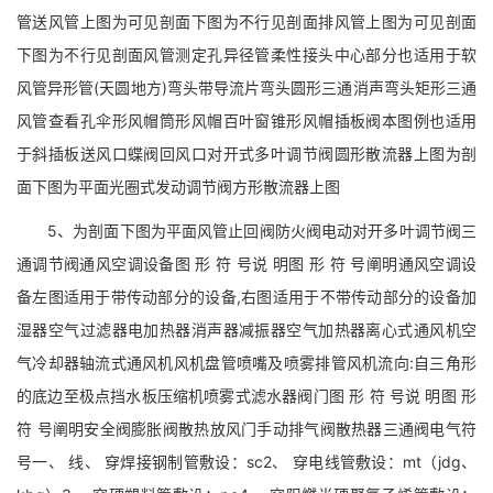
管送风管上图为可见剖面下图为不行见剖面排风管上图为可见剖面
下图为不行见剖面风管测定孔异径管柔性接头中心部分也适用于软
风管异形管(天圆地方)弯头带导流片弯头圆形三通消声弯头矩形三通
风管查看孔伞形风帽筒形风帽百叶窗锥形风帽插板阀本图例也适用
于斜插板送风口蝶阀回风口对开式多叶调节阀圆形散流器上图为剖
面下图为平面光圈式发动调节阀方形散流器上图
5、为剖面下图为平面风管止回阀防火阀电动对开多叶调节阀三
通调节阀通风空调设备图 形 符 号说 明图 形 符 号阐明通风空调设
备左图适用于带传动部分的设备,右图适用于不带传动部分的设备加
湿器空气过滤器电加热器消声器减振器空气加热器离心式通风机空
气冷却器轴流式通风机风机盘管喷嘴及喷雾排管风机流向:自三角形
的底边至极点挡水板压缩机喷雾式滤水器阀门图 形 符 号说 明图 形
符 号阐明安全阀膨胀阀散热放风门手动排气阀散热器三通阀电气符
号一、 线、 穿焊接钢制管敷设：sc2、 穿电线管敷设：mt（jdg、