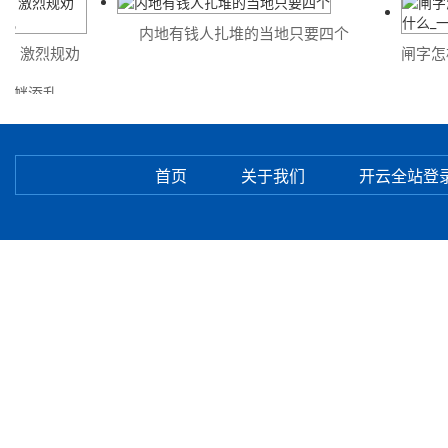
内地有钱人扎堆的当地只要四个
：激烈规劝
闸字怎样
衅添乱
首页
关于我们
开云全站登