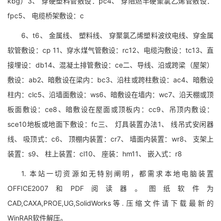
kbg）3、 穿硬塑料管敷设：pc4、 穿阻燃半硬聚氯乙烯管敷设：
fpc5、 电缆桥架敷设：c
6、t6、 金属线、 塑料线、 穿聚氯乙烯塑料波纹电线、穿金属
软管敷设：cp 11、穿水煤气管敷设：rc12、电缆沟敷设：tc13、直
接埋设：db14、混凝土排管敷设：ce二、导线、沿或跨梁（屋架）
敷设：ab2、暗敷设在梁内：bc3、沿柱或跨柱敷设：ac4、暗敷设
柱内：clc5、沿墙面敷设：ws6、暗敷设在墙内：wc7、沿天棚或顶
板面敷设：ce8、暗敷设在屋面或顶板内：cc9、吊顶内敷设：
sce10地板或地面下敷设：fc三、 灯具装置办法1、 线吊式安闲器
线、 吸顶式：c6、 顶棚内装置：cr7、 墙面内装置：wr8、 支架上
装置：s9、 柱上装置：cl10、 座装：hm11、 嵌入式：r8
1. 本站一切资源如无特别阐明，都需求本地电脑装置
OFFICE2007和PDF阅读器。图纸软件为
CAD,CAXA,PROE,UG,SolidWorks等.压缩文件请下载最新的
WinRAR软件解压。