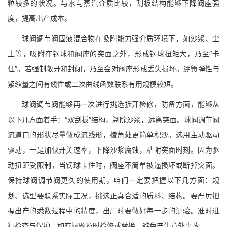
粒较多的状况。与水与蒸汽介质比较，刮板结构能够下降阀座强
度，提高出产成本。
球阀调节阀固液混合物在吸附能力强介质环境下，如沙浆、尘
土等，吸附在钢球和阀座的突面之外，形成钢球扭矩大，乃至“卡
住”。若强制敞开和封闭，乃至会对阀座形成丢失损坏。绷簧弹性与
紧缩量之间有线性或二次曲线函数联系有用规模较短。
球阀调节阀能够再一次进行挑选拆开检修，防备方面，能够从
以下几方面着手：“双刮板”结构，剃除沙浆，远离突面。球阀调节阀
流道口的形状尽量做成流线形，棱角处更简单积沙。选用主动驱动
驱动，一是加快开关速率，下降沙浆腐蚀，粘附突面时刻。因为驱
动扭距受限制，当钢球卡住时，阀座不简单被逼损坏或断掉突面。
保持球阀调节阀更久的使用期，咱们一定要把握以下几方面：规
划、选型要联系实际工况，挑选正真合适的质料、结构。要严厉把
握出产的悉数过程中的精度，出厂时要做好每一步的测验。准时进
行检查与保护，如有问题及时检修或替换，避免产生意外事故。