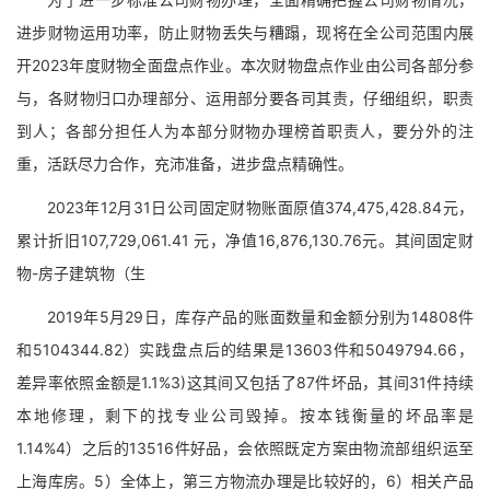
进步财物运用功率，防止财物丢失与糟蹋，现将在全公司范围内展
开2023年度财物全面盘点作业。本次财物盘点作业由公司各部分参
与，各财物归口办理部分、运用部分要各司其责，仔细组织，职责
到人；各部分担任人为本部分财物办理榜首职责人，要分外的注
重，活跃尽力合作，充沛准备，进步盘点精确性。
2023年12月31日公司固定财物账面原值374,475,428.84元，
累计折旧107,729,061.41 元，净值16,876,130.76元。其间固定财
物-房子建筑物（生
2019年5月29日，库存产品的账面数量和金额分别为14808件
和5104344.82）实践盘点后的结果是13603件和5049794.66，
差异率依照金额是1.1%3)这其间又包括了87件坏品，其间31件持续
本地修理，剩下的找专业公司毁掉。按本钱衡量的坏品率是
1.14%4）之后的13516件好品，会依照既定方案由物流部组织运至
上海库房。5）全体上，第三方物流办理是比较好的，6）相关产品