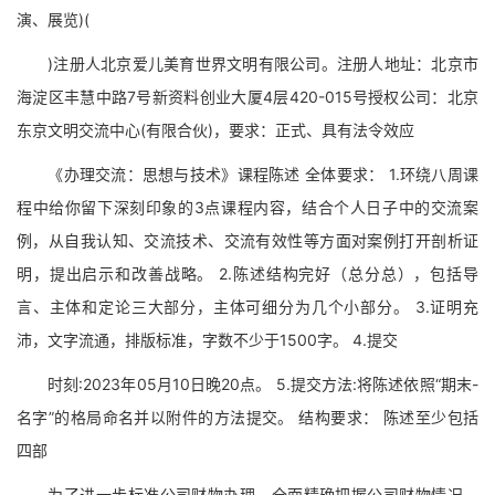
演、展览)(
)注册人北京爱儿美育世界文明有限公司。注册人地址：北京市
海淀区丰慧中路7号新资料创业大厦4层420-015号授权公司：北京
东京文明交流中心(有限合伙)，要求：正式、具有法令效应
《办理交流：思想与技术》课程陈述 全体要求： 1.环绕八周课
程中给你留下深刻印象的3点课程内容，结合个人日子中的交流案
例，从自我认知、交流技术、交流有效性等方面对案例打开剖析证
明，提出启示和改善战略。 2.陈述结构完好（总分总），包括导
言、主体和定论三大部分，主体可细分为几个小部分。 3.证明充
沛，文字流通，排版标准，字数不少于1500字。 4.提交
时刻:2023年05月10日晚20点。 5.提交方法:将陈述依照“期末-
名字”的格局命名并以附件的方法提交。 结构要求： 陈述至少包括
四部
为了进一步标准公司财物办理，全面精确把握公司财物情况，