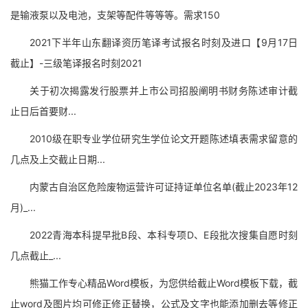
是输液泵以及电池，支架等配件等等等。需求150
2021下半年山东翻译资历笔译考试报名时刻及进口【9月17日
截止】-三级笔译报名时刻2021
关于初次揭露发行股票并上市公司招股阐明书财务陈述审计截
止日后首要财...
2010级在职专业学位研究生学位论文开题陈述填表需求留意的
几点及上交截止日期...
内蒙古自治区危险废物运营许可证持证单位名单(截止2023年12
月)_...
2022青海本科提早批B段、本科专项D、E段批次搜集自愿时刻
几点截止_...
熊猫工作专心精品Word模板，为您供给截止Word模板下载，截
止word及图片均可修正修正替换，公式及文字也能添加删去等修正