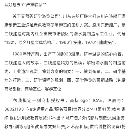
理好哪五个“严重联系”？
关于青蓝荟研学游览公司与川东造船厂联合打造川东造船厂潜
艇制造工业遗址赤色教育研学游览的策划方案。原川东造船厂，是
三线建造时期内迁至重庆市涪陵区的潜水艇制造军工企业，代号
“432”，原名红星金属结构厂，1966年投建，1976年建成投产.
1980年转产前，出产了3艘033潜艇。研学游览的核心内容，
三线建造人的故事，三线建造精力的赓续，解密潜水艇的制造前
史，工业遗址观赏。策划方案的纲要：一、策划布景，二、研学基
地的打造，三、研学课程的规划，四、研学游览的营销战略（包括
商场剖析、商场定位、客群定位
帮我拟定一则商标授权书，商标logo：ICAE，注册号：
38021193（核定运用产品/服务项目(世界分类:41)第41类:教育;训
练;组织文明或教育展览;书本出书;除广告片外的影片制造;文娱服务:
教导(训练);组织教育或文娱比赛;艺术品租借;供给博物馆设备(扮