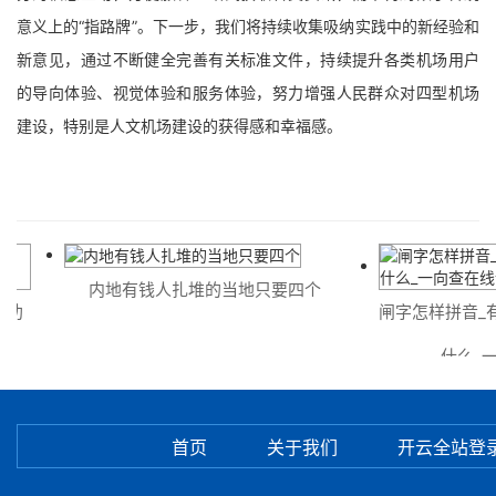
意义上的“指路牌”。下一步，我们将持续收集吸纳实践中的新经验和
新意见，通过不断健全完善有关标准文件，持续提升各类机场用户
的导向体验、视觉体验和服务体验，努力增强人民群众对四型机场
建设，特别是人文机场建设的获得感和幸福感。
内地有钱人扎堆的当地只要四个
闸字怎样拼音_有多少
什么_一向查
首页
关于我们
开云全站登