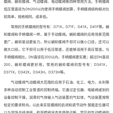
蝶阀、蜗轮蝶阀、气动蝶阀、电动蝶阀等四种常用方法。手柄蝶阀
低压管直径为DN200以内使用手柄蝶阀划算，手柄蝶阀结构相对比
较简单，规格相同，成本低。
常用的手柄蝶阀的型号有：D71X，D71F，D41X，D41F等。蜗
轮蝶阀和手柄蝶阀一样，属于手动蝶阀。蜗轮蝶阀的应用场景范围
更广，蜗轮驱动更省力，所以蜗轮蝶阀不但可以做小口径，还可以
做大口径。它不但可以用于低压管道，还能够适用于高压管道。与
手柄蝶阀相比，DN直径在200以内，手柄蝶阀更实惠；超过DN直径
200，蜗轮蝶阀更好用。常用的蜗轮蝶阀的型号有：D341X，
D371X，D342X，D343H，D373H等。
气动蝶阀气动蝶阀大范围的应用于石油、化工、电力、水利等
多种自动控制工业管道的控制终端。它通过定位器、电磁阀或别的
设备控制干燥，润滑的气体输入气动装置的气缸体，气动装置按照
给定的要求转向，以此来实现蝶阀的启闭和调节动作:智能定位器可
以与现场总线连接，检测蝶阀状态并提供诊断。常见的气动蝶阀的