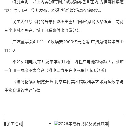
特别声明：以上内容(如有图片或视频亦包含在内)为自媒体渠道
“网易号”用户上传并发布，本渠道仅供给信息存储服务。
民工大爷写《我的母亲》爆火出圈！“同框”摩的大爷发声：花两
三个小时才写完，博主已联络付出流量分红
广汽董事会4个11：0致埃安2000亿元之殇 广汽为何没第五个
11：0
不如买纯电动车！蔚来李斌吐槽：增程车电池越做越大，油箱
一年用一两次不太合算【附电动汽车充电桩职业市场分析】
《编码物候》展览开幕 北京年代美术馆以科学艺术解读数字与
生物交错的世界节律