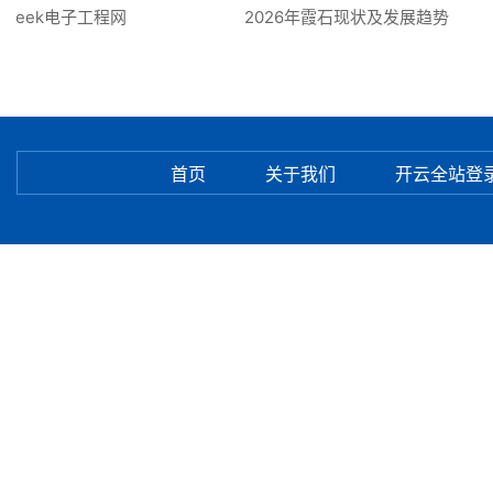
Fweek电子工程网
2026年霞石现状及发展趋势
首页
关于我们
开云全站登