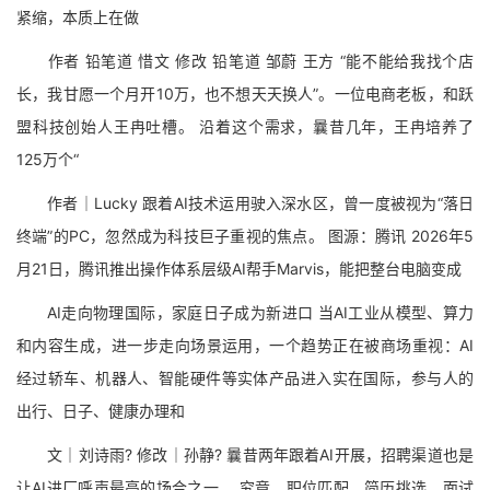
紧缩，本质上在做
作者 铅笔道 惜文 修改 铅笔道 邹蔚 王方 “能不能给我找个店
长，我甘愿一个月开10万，也不想天天换人”。一位电商老板，和跃
盟科技创始人王冉吐槽。 沿着这个需求，曩昔几年，王冉培养了
125万个“
作者｜Lucky 跟着AI技术运用驶入深水区，曾一度被视为“落日
终端”的PC，忽然成为科技巨子重视的焦点。 图源：腾讯 2026年5
月21日，腾讯推出操作体系层级AI帮手Marvis，能把整台电脑变成
AI走向物理国际，家庭日子成为新进口 当AI工业从模型、算力
和内容生成，进一步走向场景运用，一个趋势正在被商场重视：AI
经过轿车、机器人、智能硬件等实体产品进入实在国际，参与人的
出行、日子、健康办理和
文｜刘诗雨? 修改｜孙静? 曩昔两年跟着AI开展，招聘渠道也是
让AI进厂呼声最高的场合之一。 究竟，职位匹配、简历挑选、面试