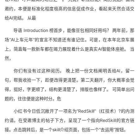
邀约，本便是标准化程度极高的信息促成作业，看起来天然合适交
给AI完结。 从最
导语 Introduction 榜首步，能像豆包相同好用吗？ 两年前，那
场“AI上车元年”的宣言不知道还有谁记住。可是，在本年北京车展
上，简直每一款新车都在竭力展现着什么是真实AI智能体座舱。 当
然，
你们有没有过这种阅历。 晚上把一份文档阐明丢给AI，留一
句，帮我收拾一下，趁便改得更清楚。第二天翻开，你大概率会觉
得，挺好，字更顺了，结构更清楚了，排版也像样了。 可简单出问
题的，往往便是这种时分。危
小红书今日低沉敞开了一项名为“RedSkill”（红技术）?的内测
约请。在受邀博主的帖子下方，呈现了一个指向RedSkill的官方链
接。点击跳转后，是一个skill介绍页面，包括一个“去运用”按钮。