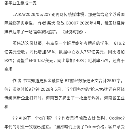
张毕业生组成一支
LAIKA?2026/05/20? 别再骂传统媒体慢，那是留给这个浮躁国
际最终确实定性。 作者 柴犬 修改 G3007 2026年4月，我国财经传
媒界迎来了一场“静默的地震”。 《证券时报》、
英伟达这份财报，有点像一个班里终年考榜首的学生。 816.2
亿美元营收，同比增加85%；数据中心收入752亿美元，同比增加
92%；调整后EPS 1.87美元，同比增加140%；毛利率75%，还高于
商场
作 者 书言知道更多金融信息 BT财经数据通正文合计2557字，
估计阅览时长9分钟 2026年5月，当全国各地的“抢人大战”还在环绕
传统高新企业打开时，海南首先扔出了一枚重磅炸弹。海南省工业
和
? ? AI的下一个α在哪？ ? ? 作者景行 修改古廿 当时，Coding?
年代的职业一致现已建立。 “虽然咱们上调了Token价格，客户承受