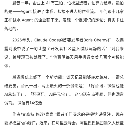
曩昔一年，企业上 AI 有三怕：怕模型选错，怕算力糟蹋，最怕
的是——Agent 接进了体系，却接不进人的作业流。 咱们跟十几家
正在试水 Agent 的企业聊下来，发现一个反知识的定论：真实卡住
落地的，
2026年头，Claude Code的首要发明者Boris Cherny在一次揭
露对谈中说了一句让整个开发者社区堕入缄默沉静的话：“对我来
说，编程现已被处理了。” 他表明每天用手机调度着几百个AI智能
体，
最近微信上线了一个新功能：谈天记录能够转发给AI，一键总
结要害。音讯一出，网上最火的一条谈论是：「好音讯，微信也能
AI总结了」，「坏音讯，AI是元宝」。 这句话有点残暴，但也满意
诚笃。 微信有14亿活
作者/文森特 修改/嘉嘉 “曩昔咱们寻求的是模型‘说得好’，现在
要求模型‘做得到’”，近来，在阿里云峰会，阿里巴巴集团通义大模型