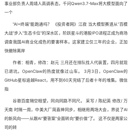
事业部负责人周靖人高调表态，千问Qwen3.7-Max将大模型面向了
一个
“AI+终端”能跑通吗？ 《投资者网》江寂 当大模型赛道从“百模
大战”步入“生态卡位”的深水区，阶跃星斗的港股IPO进程正成为商场
调查我国AI商业化成色的要害样本。这家建立仅三年的企业，正加
快撤除离岸
作者：相青，修改：赵元 三月还在排队找人代装置，四月就现
已退坑。OpenClaw的热度就像过山车。 3月3日，OpenClaw的
GitHub星标逾越React，用不到60天完结了后者十年的堆集。微信
指
谷歌百度隔空相望，同向同路不同尺。 采写 / 陈纪英 修改/ 万
天南 时隔一周，中美大厂简直神同步，相继用两场大会，界说了AI
的新风向——从跟AI“要答案”全面转向“要价值”了。 这不仅是两家公
司的转