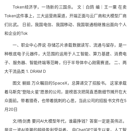
Token经济学，一场新的三国杀。 文｜白鸽 编｜王一粟 在卖
Token这件事上，三大运营商渠道，开端正面与云厂商和大模型厂商
们比武。 日前，我国电信、我国移动、我国联通相继推出面向个人
和企业的Tok
一、职业中心界说 存储芯片承载数据读写、流通与留存，是一
种根底电子元器件，大范围的运用于人工智能、算力基建、消费电
子、服务器、智能终端等范畴，归于半导体中心刚需赛道。 二、两
大干流品类 1. DRAM D
图文 躺姐 万众瞩目的SpaceX，总算递交了招股书。 这家承载
着马斯克“登陆火星”愿景的公司，是榜首次把简直悉数细节摊开在大
众面前。带着猎奇，也带着挑刺的心思，当此公司的招股书文件在5
月20日
文/杨剑勇 要问AI大模型年代，谁最挣钱？答案一定是英伟达，
是这一波AI浪潮的超级盈利受益者。 自ChatGPT诞生以来，人工智