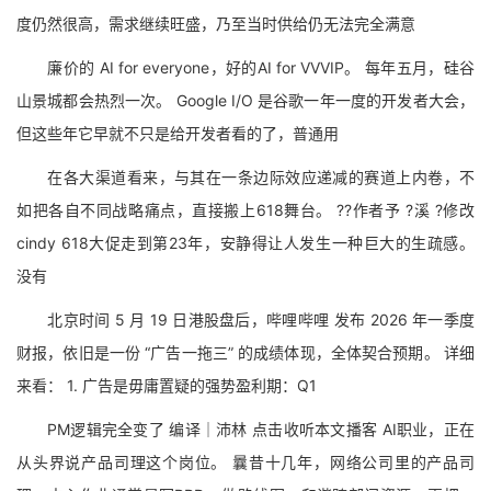
度仍然很高，需求继续旺盛，乃至当时供给仍无法完全满意
廉价的 AI for everyone，好的AI for VVVIP。 每年五月，硅谷
山景城都会热烈一次。 Google I/O 是谷歌一年一度的开发者大会，
但这些年它早就不只是给开发者看的了，普通用
在各大渠道看来，与其在一条边际效应递减的赛道上内卷，不
如把各自不同战略痛点，直接搬上618舞台。 ??作者予 ?溪 ?修改
cindy 618大促走到第23年，安静得让人发生一种巨大的生疏感。
没有
北京时间 5 月 19 日港股盘后，哔哩哔哩 发布 2026 年一季度
财报，依旧是一份 “广告一拖三” 的成绩体现，全体契合预期。 详细
来看： 1. 广告是毋庸置疑的强势盈利期：Q1
PM逻辑完全变了 编译｜沛林 点击收听本文播客 AI职业，正在
从头界说产品司理这个岗位。 曩昔十几年，网络公司里的产品司