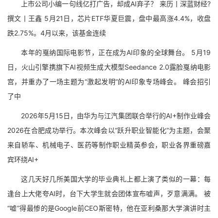
上市公司小编一句线亿打广告，却成AI弃子？ 来历丨深蓝财经?
撰文丨王鑫 5月21日，芯片ETF华夏巨震，盘中最高涨4.4%，收盘
跌2.75%。4月以来，该基金连续
本年的戛纳国际电影节，正在成为AI印象的全球舞台。 5月19
日，火山引擎携旗下AI视频生成大模型Seedance 2.0露脸戛纳电影
宫，并重办了一场主题为“激起发明”的AI印象专场峰会。 峰会招引
了中
2026年5月15日，由华为与江汽集团联合举行的AI+制作业峰会
2026在合肥成功举行。本次峰会以“跃升职业智能化”为主题，会聚
来自轿车、机械电子、医药等制作职业精英参会，职业各界重磅嘉
宾环绕AI+
这几天好几所美国大学的毕业典礼上都上演了类似的一幕：每
逢台上大佬夸AI时，台下大学生就会团体宣布嘘声，歹意满满。 被
“嘘”得最惨的是Google前CEO斯密特，他在亚利桑那大学演讲时主