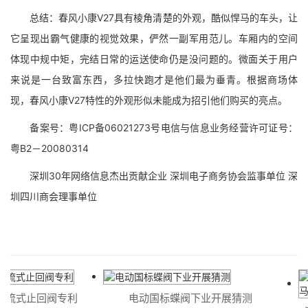
总结：春风小康V27具有棱角清楚的外观，酷似悍马的车头，让
它呈现出霸气健康的视觉效果，俨然一副军用范儿。车厢内的空间
体现中规中矩，完结日常的运送使命仍是没问题的。微面关于用户
来说是一台致富东西，多拉快跑才是他们最为垂青。根据商场体
现，春风小康V27特性的外观形似未能成为招引他们购买的亮点。
备案号：粤ICP备06021273号电信与信息业务经营许可证号：
粤B2－20080314
深圳30年网络信息杰出贡献企业 深圳电子商务协会监事单位 深
圳四川商会理事单位
流式止回阀专利
电动国标蝶阀下业开展猜测