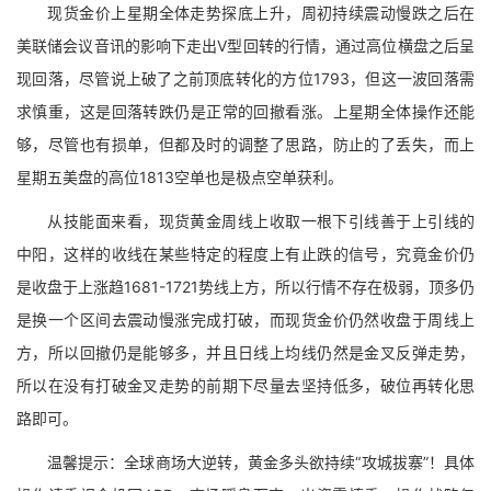
现货金价上星期全体走势探底上升，周初持续震动慢跌之后在
美联储会议音讯的影响下走出V型回转的行情，通过高位横盘之后呈
现回落，尽管说上破了之前顶底转化的方位1793，但这一波回落需
求慎重，这是回落转跌仍是正常的回撤看涨。上星期全体操作还能
够，尽管也有损单，但都及时的调整了思路，防止的了丢失，而上
星期五美盘的高位1813空单也是极点空单获利。
从技能面来看，现货黄金周线上收取一根下引线善于上引线的
中阳，这样的收线在某些特定的程度上有止跌的信号，究竟金价仍
是收盘于上涨趋1681-1721势线上方，所以行情不存在极弱，顶多仍
是换一个区间去震动慢涨完成打破，而现货金价仍然收盘于周线上
方，所以回撤仍是能够多，并且日线上均线仍然是金叉反弹走势，
所以在没有打破金叉走势的前期下尽量去坚持低多，破位再转化思
路即可。
温馨提示：全球商场大逆转，黄金多头欲持续“攻城拔寨”！具体