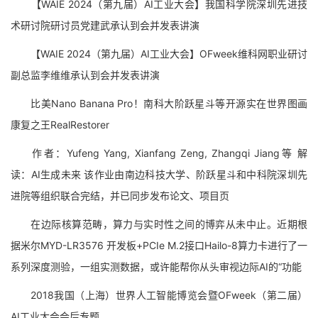
【WAIE 2024（第九届）AI工业大会】我国科学院深圳先进技
术研讨院研讨员党建武承认到会并发表讲演
【WAIE 2024（第九届）AI工业大会】OFweek维科网职业研讨
副总监李维维承认到会并发表讲演
比美Nano Banana Pro！南科大阶跃星斗等开源实在世界图画
康复之王RealRestorer
作者：Yufeng Yang, Xianfang Zeng, Zhangqi Jiang等 解
读：AI生成未来 该作业由南边科技大学、阶跃星斗和中科院深圳先
进院等组织联合完结，并已同步发布论文、项目页
在边际核算范畴，算力与实时性之间的博弈从未中止。近期根
据米尔MYD-LR3576 开发板+PCIe M.2接口Hailo-8算力卡进行了一
系列深度测验，一组实测数据，或许能帮你从头审视边际AI的“功能
2018我国（上海）世界人工智能博览会暨OFweek（第二届）
AI工业大会会后专题