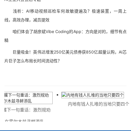
浅析：AI移动视频巡检车何故敏捷遍及？极速装置，一周上
线，高效办理，减员提效
咱们体会了胡彦斌Vibe Coding的App：方向是对的，细节有点
糙
巨量吸金！英伟达增发250亿美元债券获850亿超量认购，AI芯
片巨子怎么布局长时间流动性？
内地有钱人扎堆的当地只要四个
撂下一句重话：激烈规劝
别在霍尔木兹寻衅添乱