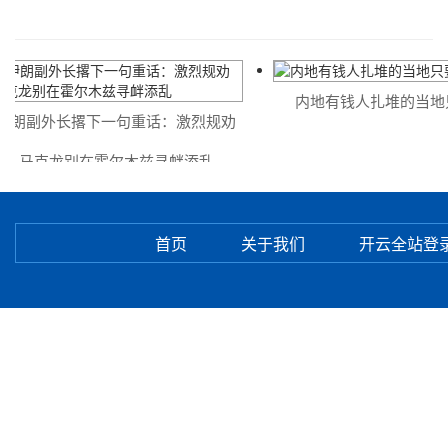
内地有钱人扎堆的当地只
朗副外长撂下一句重话：激烈规劝
马克龙别在霍尔木兹寻衅添乱
首页
关于我们
开云全站登