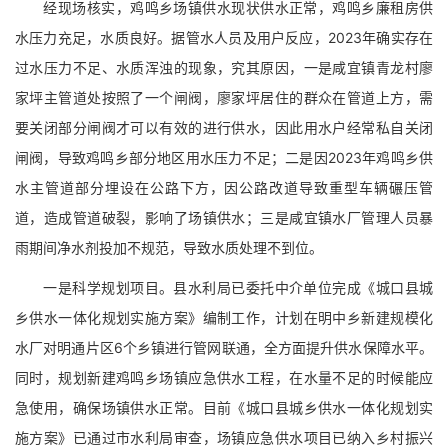
经现场核实，鸡鸣乡场镇供水现状供水正常，鸡鸣乡廉租房供
水压力充足，水质良好。据管水人员及用户反应，2023年确实存在
过水压力不足、水质浑浊的现象，究其原因，一是咸宜镇青龙村廖
家坪主管道处按照了一个闸阀，廖家坪居住的群众在管道上方，需
要关闭部分闸阀才可以有效的进行供水，因此用水户经常私自关闭
闸阀，导致鸡鸣乡部分地区用水压力不足；二是因2023年鸡鸣乡供
水主管道部分埋设在公路下方，因公路改道导致重型车辆碾压管
道，造成管道破裂，影响了场镇供水；三是咸宜镇水厂管理人员暴
雨期间净水剂投加不规范，导致水质处理不到位。
一是科学规划项目。县水利局已委托中介单位完成《城口县城
乡供水一体化规划实施方案》编制工作，计划在明中乡新建规模化
水厂对明通片区6个乡镇进行管网联通，全方面提升供水保障水平。
同时，规划新建鸡鸣乡场镇应急供水工程，在水量不足的时候能应
急使用，确保场镇供水正常。目前《城口县城乡供水一体化规划实
施方案》已通过市水利局审查，场镇应急供水项目已纳入乡村振兴