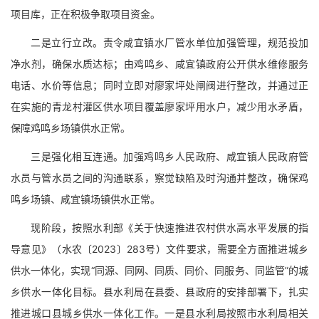
项目库，正在积极争取项目资金。
二是立行立改。责令咸宜镇水厂管水单位加强管理，规范投加
净水剂，确保水质达标；由鸡鸣乡、咸宜镇政府公开供水维修服务
电话、水价等信息；同时立即对廖家坪处闸阀进行整改，并通过正
在实施的青龙村灌区供水项目覆盖廖家坪用水户，减少用水矛盾，
保障鸡鸣乡场镇供水正常。
三是强化相互连通。加强鸡鸣乡人民政府、咸宜镇人民政府管
水员与管水员之间的沟通联系，察觉缺陷及时沟通并整改，确保鸡
鸣乡场镇、咸宜镇场镇供水正常。
现阶段，按照水利部《关于快速推进农村供水高水平发展的指
导意见》（水农〔2023〕283号）文件要求，需要全方面推进城乡
供水一体化，实现“同源、同网、同质、同价、同服务、同监管”的城
乡供水一体化目标。县水利局在县委、县政府的安排部署下，扎实
推进城口县城乡供水一体化工作。一是县水利局按照市水利局相关