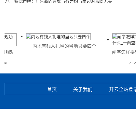
力。 特此声明：广告商的言辞与行为均与南边财富网无关
内地有钱人扎堆的当地只要四个
烈规劝
闸字怎样拼音
乱
什么
首页
关于我们
开云全站登