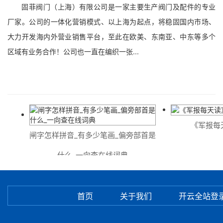
固菲阀门（上海）有限公司是一家主要生产阀门及配件的专业
厂家。公司的一体化营销模式、以上海为起点，将稳固国内市场、
大力开发海内外营业销售平台，至此在欧美、东南亚、中东等多个
区域有业务合作！公司也一直在编织一张...
《军报每天读
闸字怎样拼音_有多少笔画_偏旁部首是
什么_一向查在线词典
首页
关于我们
开云全站登