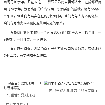
商阀门10余年。开创人之二：洪亚团乃南安英都人士，在成都经商
阀门20余年，没有富丽的广告词语，没有美丽的成绩，没有5S级出
产车间，但咱们有实实在在的创业精神，咱们有与人为本的做法，
咱们有为南安人碰见问题处理问题的思路。
首核阀门集团要做归于全南安30万阀门出售大军里的企业，一
同参加，一同开展，一同进步。
有来温州调查，进货的南安老乡可来公司泡茶沟通，离机场15
分钟车程，公司组织专车接送。
内地有钱人扎堆的当地只要四个
一句重话：激烈规劝
霍尔木兹寻衅添乱