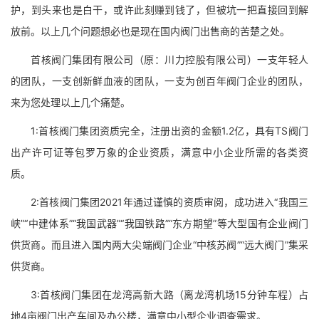
护，到头来也是白干，或许此刻赚到钱了，但被坑一把直接回到解
放前。以上几个问题想必也是现在国内阀门出售商的苦楚之处。
首核阀门集团有限公司（原：川力控股有限公司）一支年轻人
的团队，一支创新鲜血液的团队，一支为创百年阀门企业的团队，
来为您处理以上几个痛楚。
1:首核阀门集团资质完全，注册出资的金额1.2亿，具有TS阀门
出产许可证等包罗万象的企业资质，满意中小企业所需的各类资
质。
2:首核阀门集团2021年通过谨慎的资质审阅，成功进入“我国三
峡”“中建体系”“我国武器”“我国铁路”“东方期望”等大型国有企业阀门
供货商。而且进入国内两大尖端阀门企业“中核苏阀”“远大阀门”集采
供货商。
3:首核阀门集团在龙湾高新大路（离龙湾机场15分钟车程）占
地4亩阀门出产车间及办公楼，满意中小型企业调查需求。