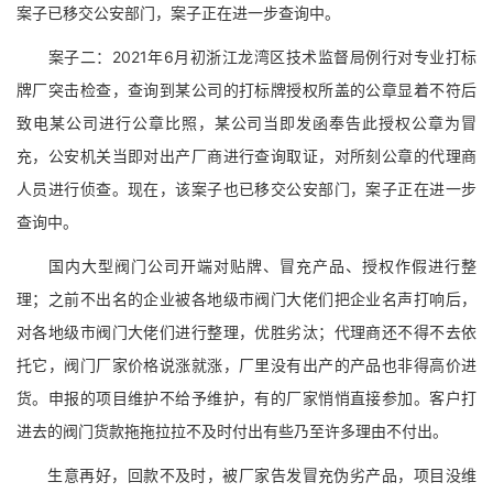
案子已移交公安部门，案子正在进一步查询中。
案子二：2021年6月初浙江龙湾区技术监督局例行对专业打标
牌厂突击检查，查询到某公司的打标牌授权所盖的公章显着不符后
致电某公司进行公章比照，某公司当即发函奉告此授权公章为冒
充，公安机关当即对出产厂商进行查询取证，对所刻公章的代理商
人员进行侦查。现在，该案子也已移交公安部门，案子正在进一步
查询中。
国内大型阀门公司开端对贴牌、冒充产品、授权作假进行整
理；之前不出名的企业被各地级市阀门大佬们把企业名声打响后，
对各地级市阀门大佬们进行整理，优胜劣汰；代理商还不得不去依
托它，阀门厂家价格说涨就涨，厂里没有出产的产品也非得高价进
货。申报的项目维护不给予维护，有的厂家悄悄直接参加。客户打
进去的阀门货款拖拖拉拉不及时付出有些乃至许多理由不付出。
生意再好，回款不及时，被厂家告发冒充伪劣产品，项目没维