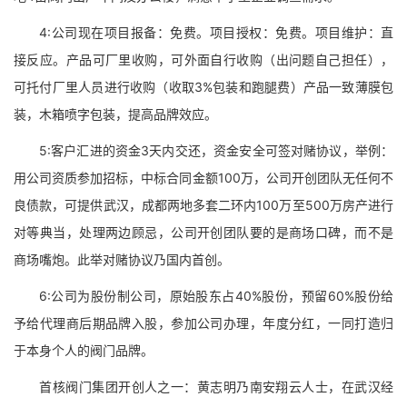
4:公司现在项目报备：免费。项目授权：免费。项目维护：直
接反应。产品可厂里收购，可外面自行收购（出问题自己担任），
可托付厂里人员进行收购（收取3%包装和跑腿费）产品一致薄膜包
装，木箱喷字包装，提高品牌效应。
5:客户汇进的资金3天内交还，资金安全可签对赌协议，举例：
用公司资质参加招标，中标合同金额100万，公司开创团队无任何不
良债款，可提供武汉，成都两地多套二环内100万至500万房产进行
对等典当，处理两边顾忌，公司开创团队要的是商场口碑，而不是
商场嘴炮。此举对赌协议乃国内首创。
6:公司为股份制公司，原始股东占40%股份，预留60%股份给
予给代理商后期品牌入股，参加公司办理，年度分红，一同打造归
于本身个人的阀门品牌。
首核阀门集团开创人之一：黄志明乃南安翔云人士，在武汉经