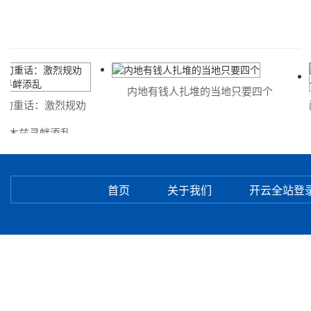
内地有钱人扎堆的当地只要四个
句重话：激烈规劝
闸
木兹寻衅添乱
首页
关于我们
开云全站登